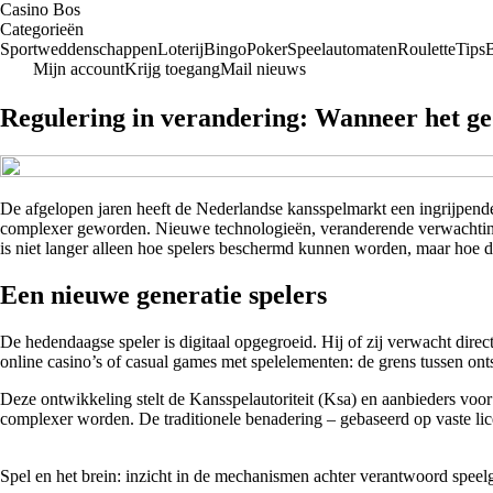
Casino Bos
Categorieën
Sportweddenschappen
Loterij
Bingo
Poker
Speelautomaten
Roulette
Tips
Mijn account
Krijg toegang
Mail nieuws
Regulering in verandering: Wanneer het ged
De afgelopen jaren heeft de Nederlandse kansspelmarkt een ingrijpende
complexer geworden. Nieuwe technologieën, veranderende verwachting
is niet langer alleen hoe spelers beschermd kunnen worden, maar hoe d
Een nieuwe generatie spelers
De hedendaagse speler is digitaal opgegroeid. Hij of zij verwacht dir
online casino’s of casual games met spelelementen: de grens tussen on
Deze ontwikkeling stelt de Kansspelautoriteit (Ksa) en aanbieders voo
complexer worden. De traditionele benadering – gebaseerd op vaste lice
Spel en het brein: inzicht in de mechanismen achter verantwoord speel