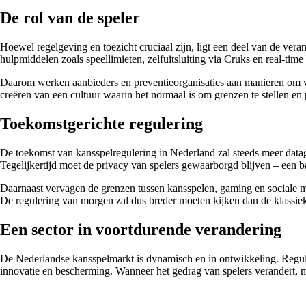
De rol van de speler
Hoewel regelgeving en toezicht cruciaal zijn, ligt een deel van de ver
hulpmiddelen zoals speellimieten, zelfuitsluiting via Cruks en real-ti
Daarom werken aanbieders en preventieorganisaties aan manieren om ve
creëren van een cultuur waarin het normaal is om grenzen te stellen en
Toekomstgerichte regulering
De toekomst van kansspelregulering in Nederland zal steeds meer data
Tegelijkertijd moet de privacy van spelers gewaarborgd blijven – een b
Daarnaast vervagen de grenzen tussen kansspelen, gaming en sociale m
De regulering van morgen zal dus breder moeten kijken dan de klassiek
Een sector in voortdurende verandering
De Nederlandse kansspelmarkt is dynamisch en in ontwikkeling. Regule
innovatie en bescherming. Wanneer het gedrag van spelers verandert, mo