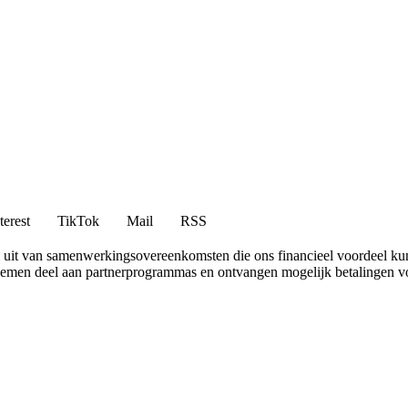
terest
TikTok
Mail
RSS
uit van samenwerkingsovereenkomsten die ons financieel voordeel ku
 nemen deel aan partnerprogrammas en ontvangen mogelijk betalingen v