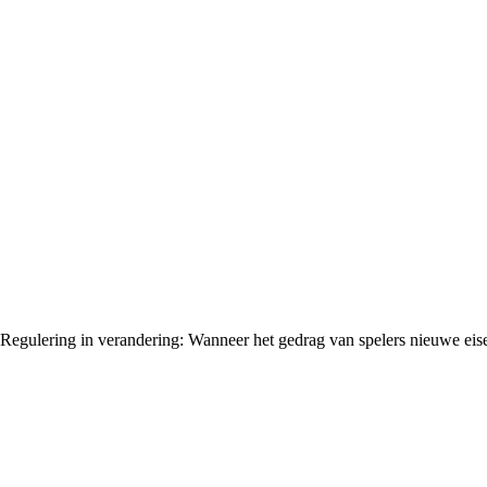
Regulering in verandering: Wanneer het gedrag van spelers nieuwe eise