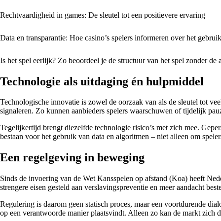
Rechtvaardigheid in games: De sleutel tot een positievere ervaring
Data en transparantie: Hoe casino’s spelers informeren over het gebruik
Is het spel eerlijk? Zo beoordeel je de structuur van het spel zonder de
Technologie als uitdaging én hulpmiddel
Technologische innovatie is zowel de oorzaak van als de sleutel tot ve
signaleren. Zo kunnen aanbieders spelers waarschuwen of tijdelijk pauz
Tegelijkertijd brengt diezelfde technologie risico’s met zich mee. Gepe
bestaan voor het gebruik van data en algoritmen – niet alleen om spel
Een regelgeving in beweging
Sinds de invoering van de Wet Kansspelen op afstand (Koa) heeft Neder
strengere eisen gesteld aan verslavingspreventie en meer aandacht beste
Regulering is daarom geen statisch proces, maar een voortdurende dial
op een verantwoorde manier plaatsvindt. Alleen zo kan de markt zich