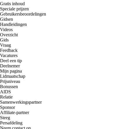
Gratis inhoud
Speciale prijzen
Gebruikersbeoordelingen
Gidsen
Handleidingen
Videos
Overzicht
Gids
Vraag
Feedback
Vacatures
Deel een tip
Deelnemer
Mijn pagina
Lidmaatschap
Prijsniveau
Bonussen
AIDS
Relatie
Samenwerkingspartner
Sponsor
Affiliate-partner
Steeg
Persafdeling
Neem contact op