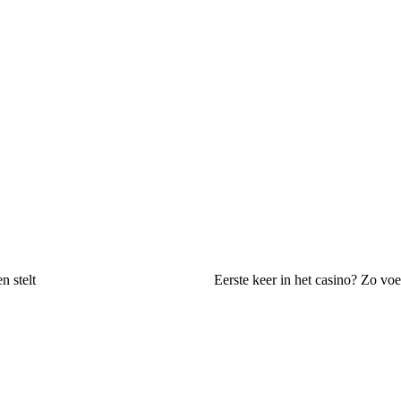
n stelt
Eerste keer in het casino? Zo voe