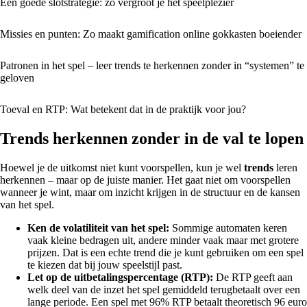
Een goede slotstrategie: zo vergroot je het speelplezier
Missies en punten: Zo maakt gamification online gokkasten boeiender
Patronen in het spel – leer trends te herkennen zonder in “systemen” te
geloven
Toeval en RTP: Wat betekent dat in de praktijk voor jou?
Trends herkennen zonder in de val te lopen
Hoewel je de uitkomst niet kunt voorspellen, kun je wel
trends
leren
herkennen – maar op de juiste manier. Het gaat niet om voorspellen
wanneer je wint, maar om inzicht krijgen in de structuur en de kansen
van het spel.
Ken de volatiliteit van het spel:
Sommige automaten keren
vaak kleine bedragen uit, andere minder vaak maar met grotere
prijzen. Dat is een echte trend die je kunt gebruiken om een spel
te kiezen dat bij jouw speelstijl past.
Let op de uitbetalingspercentage (RTP):
De RTP geeft aan
welk deel van de inzet het spel gemiddeld terugbetaalt over een
lange periode. Een spel met 96% RTP betaalt theoretisch 96 euro