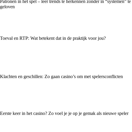
Patronen in het spel – leer trends te herkennen zonder in “systemen” te
geloven
Toeval en RTP: Wat betekent dat in de praktijk voor jou?
Klachten en geschillen: Zo gaan casino’s om met spelersconflicten
Eerste keer in het casino? Zo voel je je op je gemak als nieuwe speler