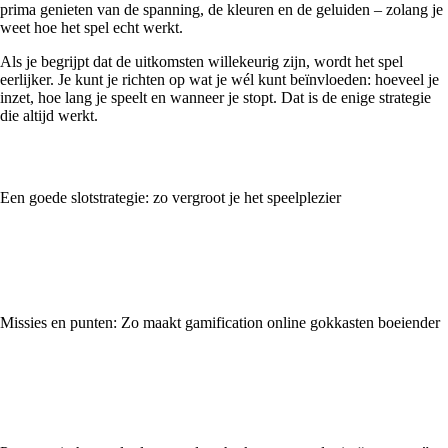
prima genieten van de spanning, de kleuren en de geluiden – zolang je
weet hoe het spel echt werkt.
Als je begrijpt dat de uitkomsten willekeurig zijn, wordt het spel
eerlijker. Je kunt je richten op wat je wél kunt beïnvloeden: hoeveel je
inzet, hoe lang je speelt en wanneer je stopt. Dat is de enige strategie
die altijd werkt.
Een goede slotstrategie: zo vergroot je het speelplezier
Missies en punten: Zo maakt gamification online gokkasten boeiender