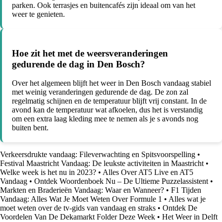
parken. Ook terrasjes en buitencafés zijn ideaal om van het
weer te genieten.
Hoe zit het met de weersveranderingen
gedurende de dag in Den Bosch?
Over het algemeen blijft het weer in Den Bosch vandaag stabiel
met weinig veranderingen gedurende de dag. De zon zal
regelmatig schijnen en de temperatuur blijft vrij constant. In de
avond kan de temperatuur wat afkoelen, dus het is verstandig
om een extra laag kleding mee te nemen als je s avonds nog
buiten bent.
Verkeersdrukte vandaag: Fileverwachting en Spitsvoorspelling
•
Festival Maastricht Vandaag: De leukste activiteiten in Maastricht
•
Welke week is het nu in 2023?
•
Alles Over AT5 Live en AT5
Vandaag
•
Ontdek Woordenboek Nu – De Ultieme Puzzelassistent
•
Markten en Braderieën Vandaag: Waar en Wanneer?
•
F1 Tijden
Vandaag: Alles Wat Je Moet Weten Over Formule 1
•
Alles wat je
moet weten over de tv-gids van vandaag en straks
•
Ontdek De
Voordelen Van De Dekamarkt Folder Deze Week
•
Het Weer in Delft