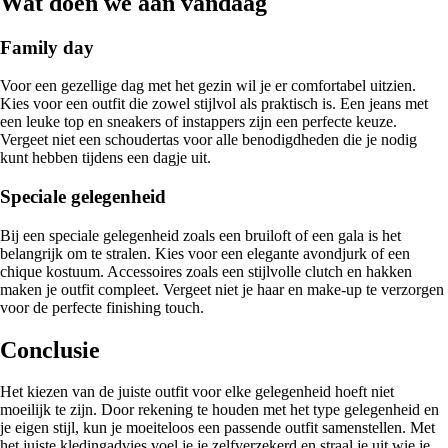
Wat doen we aan vandaag
Family day
Voor een gezellige dag met het gezin wil je er comfortabel uitzien.
Kies voor een outfit die zowel stijlvol als praktisch is. Een jeans met
een leuke top en sneakers of instappers zijn een perfecte keuze.
Vergeet niet een schoudertas voor alle benodigdheden die je nodig
kunt hebben tijdens een dagje uit.
Speciale gelegenheid
Bij een speciale gelegenheid zoals een bruiloft of een gala is het
belangrijk om te stralen. Kies voor een elegante avondjurk of een
chique kostuum. Accessoires zoals een stijlvolle clutch en hakken
maken je outfit compleet. Vergeet niet je haar en make-up te verzorgen
voor de perfecte finishing touch.
Conclusie
Het kiezen van de juiste outfit voor elke gelegenheid hoeft niet
moeilijk te zijn. Door rekening te houden met het type gelegenheid en
je eigen stijl, kun je moeiteloos een passende outfit samenstellen. Met
het juiste kledingadvies voel je je zelfverzekerd en straal je uit wie je