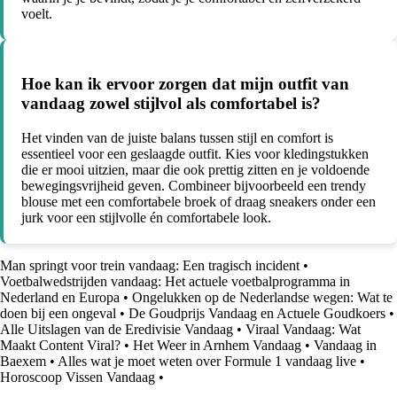
voelt.
Hoe kan ik ervoor zorgen dat mijn outfit van
vandaag zowel stijlvol als comfortabel is?
Het vinden van de juiste balans tussen stijl en comfort is
essentieel voor een geslaagde outfit. Kies voor kledingstukken
die er mooi uitzien, maar die ook prettig zitten en je voldoende
bewegingsvrijheid geven. Combineer bijvoorbeeld een trendy
blouse met een comfortabele broek of draag sneakers onder een
jurk voor een stijlvolle én comfortabele look.
Man springt voor trein vandaag: Een tragisch incident
•
Voetbalwedstrijden vandaag: Het actuele voetbalprogramma in
Nederland en Europa
•
Ongelukken op de Nederlandse wegen: Wat te
doen bij een ongeval
•
De Goudprijs Vandaag en Actuele Goudkoers
•
Alle Uitslagen van de Eredivisie Vandaag
•
Viraal Vandaag: Wat
Maakt Content Viral?
•
Het Weer in Arnhem Vandaag
•
Vandaag in
Baexem
•
Alles wat je moet weten over Formule 1 vandaag live
•
Horoscoop Vissen Vandaag
•