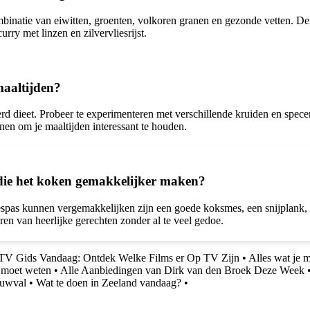
binatie van eiwitten, groenten, volkoren granen en gezonde vetten. De
rry met linzen en zilvervliesrijst.
maaltijden?
erd dieet. Probeer te experimenteren met verschillende kruiden en spec
nen om je maaltijden interessant te houden.
 die het koken gemakkelijker maken?
spas kunnen vergemakkelijken zijn een goede koksmes, een snijplank, 
ren van heerlijke gerechten zonder al te veel gedoe.
TV Gids Vandaag: Ontdek Welke Films er Op TV Zijn
•
Alles wat je
e moet weten
•
Alle Aanbiedingen van Dirk van den Broek Deze Week
euwval
•
Wat te doen in Zeeland vandaag?
•