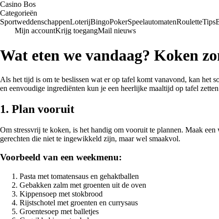
Casino Bos
Categorieën
Sportweddenschappen
Loterij
Bingo
Poker
Speelautomaten
Roulette
Tips
Mijn account
Krijg toegang
Mail nieuws
Wat eten we vandaag? Koken zo
Als het tijd is om te beslissen wat er op tafel komt vanavond, kan het 
en eenvoudige ingrediënten kun je een heerlijke maaltijd op tafel zetten
1. Plan vooruit
Om stressvrij te koken, is het handig om vooruit te plannen. Maak een
gerechten die niet te ingewikkeld zijn, maar wel smaakvol.
Voorbeeld van een weekmenu:
Pasta met tomatensaus en gehaktballen
Gebakken zalm met groenten uit de oven
Kippensoep met stokbrood
Rijstschotel met groenten en currysaus
Groentesoep met balletjes