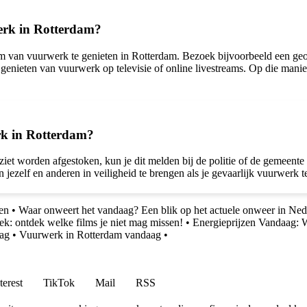
werk in Rotterdam?
n om van vuurwerk te genieten in Rotterdam. Bezoek bijvoorbeeld een g
nieten van vuurwerk op televisie of online livestreams. Op die manie
erk in Rotterdam?
 ziet worden afgestoken, kun je dit melden bij de politie of de gemeent
n en jezelf en anderen in veiligheid te brengen als je gevaarlijk vuurwerk
en
•
Waar onweert het vandaag? Een blik op het actuele onweer in Ned
ek: ontdek welke films je niet mag missen!
•
Energieprijzen Vandaag: 
ag
•
Vuurwerk in Rotterdam vandaag
•
terest
TikTok
Mail
RSS