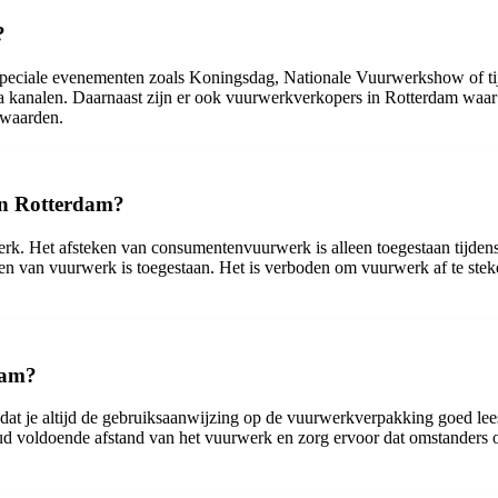
?
peciale evenementen zoals Koningsdag, Nationale Vuurwerkshow of tij
kanalen. Daarnaast zijn er ook vuurwerkverkopers in Rotterdam waar je
orwaarden.
in Rotterdam?
erk. Het afsteken van consumentenvuurwerk is alleen toegestaan tijdens
ken van vuurwerk is toegestaan. Het is verboden om vuurwerk af te ste
dam?
 dat je altijd de gebruiksaanwijzing op de vuurwerkverpakking goed lee
d voldoende afstand van het vuurwerk en zorg ervoor dat omstanders oo