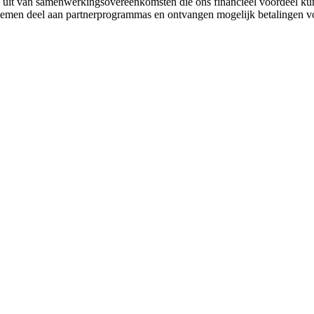
uit van samenwerkingsovereenkomsten die ons financieel voordeel ku
 nemen deel aan partnerprogrammas en ontvangen mogelijk betalingen v