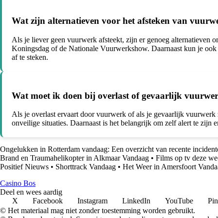
Wat zijn alternatieven voor het afsteken van vuur
Als je liever geen vuurwerk afsteekt, zijn er genoeg alternatieve
Koningsdag of de Nationale Vuurwerkshow. Daarnaast kun je ook ge
af te steken.
Wat moet ik doen bij overlast of gevaarlijk vuurw
Als je overlast ervaart door vuurwerk of als je gevaarlijk vuurwerk
onveilige situaties. Daarnaast is het belangrijk om zelf alert te zij
Ongelukken in Rotterdam vandaag: Een overzicht van recente incident
Brand en Traumahelikopter in Alkmaar Vandaag
•
Films op tv deze we
Positief Nieuws
•
Shorttrack Vandaag
•
Het Weer in Amersfoort Vanda
Casino Bos
Deel en wees aardig
X
Facebook
Instagram
LinkedIn
YouTube
Pin
© Het materiaal mag niet zonder toestemming worden gebruikt.