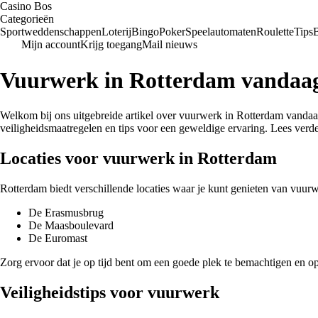
Casino Bos
Categorieën
Sportweddenschappen
Loterij
Bingo
Poker
Speelautomaten
Roulette
Tips
Mijn account
Krijg toegang
Mail nieuws
Vuurwerk in Rotterdam vandaa
Welkom bij ons uitgebreide artikel over vuurwerk in Rotterdam vandaag.
veiligheidsmaatregelen en tips voor een geweldige ervaring. Lees verd
Locaties voor vuurwerk in Rotterdam
Rotterdam biedt verschillende locaties waar je kunt genieten van vuurw
De Erasmusbrug
De Maasboulevard
De Euromast
Zorg ervoor dat je op tijd bent om een goede plek te bemachtigen en o
Veiligheidstips voor vuurwerk