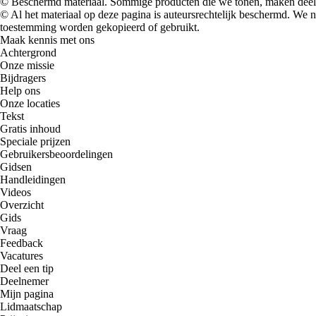
© Beschermd materiaal. Sommige producten die we tonen, maken deel 
© Al het materiaal op deze pagina is auteursrechtelijk beschermd. We
toestemming worden gekopieerd of gebruikt.
Maak kennis met ons
Achtergrond
Onze missie
Bijdragers
Help ons
Onze locaties
Tekst
Gratis inhoud
Speciale prijzen
Gebruikersbeoordelingen
Gidsen
Handleidingen
Videos
Overzicht
Gids
Vraag
Feedback
Vacatures
Deel een tip
Deelnemer
Mijn pagina
Lidmaatschap