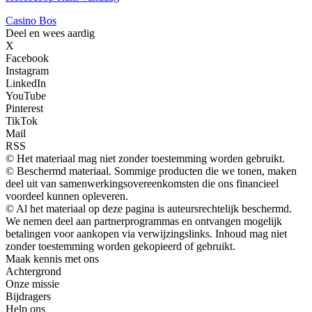
Casino Bos
Deel en wees aardig
X
Facebook
Instagram
LinkedIn
YouTube
Pinterest
TikTok
Mail
RSS
© Het materiaal mag niet zonder toestemming worden gebruikt.
© Beschermd materiaal. Sommige producten die we tonen, maken
deel uit van samenwerkingsovereenkomsten die ons financieel
voordeel kunnen opleveren.
© Al het materiaal op deze pagina is auteursrechtelijk beschermd.
We nemen deel aan partnerprogrammas en ontvangen mogelijk
betalingen voor aankopen via verwijzingslinks. Inhoud mag niet
zonder toestemming worden gekopieerd of gebruikt.
Maak kennis met ons
Achtergrond
Onze missie
Bijdragers
Help ons