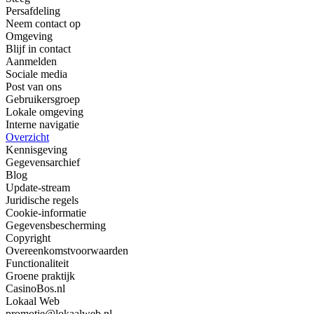
Persafdeling
Neem contact op
Omgeving
Blijf in contact
Aanmelden
Sociale media
Post van ons
Gebruikersgroep
Lokale omgeving
Interne navigatie
Overzicht
Kennisgeving
Gegevensarchief
Blog
Update-stream
Juridische regels
Cookie-informatie
Gegevensbescherming
Copyright
Overeenkomstvoorwaarden
Functionaliteit
Groene praktijk
CasinoBos.nl
Lokaal Web
promotie@lokaalweb.nl