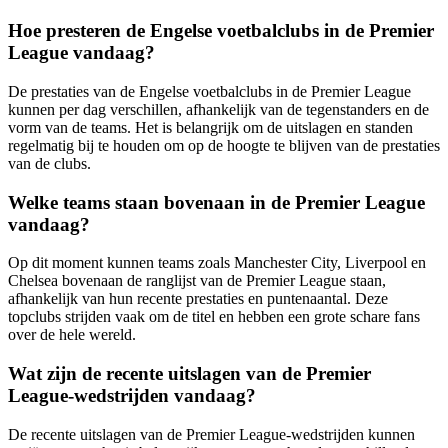
Hoe presteren de Engelse voetbalclubs in de Premier
League vandaag?
De prestaties van de Engelse voetbalclubs in de Premier League
kunnen per dag verschillen, afhankelijk van de tegenstanders en de
vorm van de teams. Het is belangrijk om de uitslagen en standen
regelmatig bij te houden om op de hoogte te blijven van de prestaties
van de clubs.
Welke teams staan bovenaan in de Premier League
vandaag?
Op dit moment kunnen teams zoals Manchester City, Liverpool en
Chelsea bovenaan de ranglijst van de Premier League staan,
afhankelijk van hun recente prestaties en puntenaantal. Deze
topclubs strijden vaak om de titel en hebben een grote schare fans
over de hele wereld.
Wat zijn de recente uitslagen van de Premier
League-wedstrijden vandaag?
De recente uitslagen van de Premier League-wedstrijden kunnen