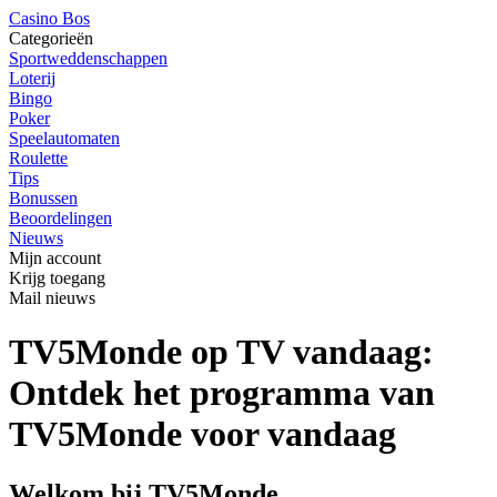
Casino Bos
Categorieën
Sportweddenschappen
Loterij
Bingo
Poker
Speelautomaten
Roulette
Tips
Bonussen
Beoordelingen
Nieuws
Mijn account
Krijg toegang
Mail nieuws
TV5Monde op TV vandaag:
Ontdek het programma van
TV5Monde voor vandaag
Welkom bij TV5Monde