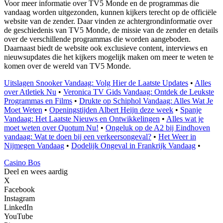
Voor meer informatie over TV5 Monde en de programmas die
vandaag worden uitgezonden, kunnen kijkers terecht op de officiële
website van de zender. Daar vinden ze achtergrondinformatie over
de geschiedenis van TV5 Monde, de missie van de zender en details
over de verschillende programmas die worden aangeboden.
Daarnaast biedt de website ook exclusieve content, interviews en
nieuwsupdates die het kijkers mogelijk maken om meer te weten te
komen over de wereld van TV5 Monde.
Uitslagen Snooker Vandaag: Volg Hier de Laatste Updates
•
Alles
over Atletiek Nu
•
Veronica TV Gids Vandaag: Ontdek de Leukste
Programmas en Films
•
Drukte op Schiphol Vandaag: Alles Wat Je
Moet Weten
•
Openingstijden Albert Heijn deze week
•
Spanje
Vandaag: Het Laatste Nieuws en Ontwikkelingen
•
Alles wat je
moet weten over Quotum Nu!
•
Ongeluk op de A2 bij Eindhoven
vandaag: Wat te doen bij een verkeersongeval?
•
Het Weer in
Nijmegen Vandaag
•
Dodelijk Ongeval in Frankrijk Vandaag
•
Casino Bos
Deel en wees aardig
X
Facebook
Instagram
LinkedIn
YouTube