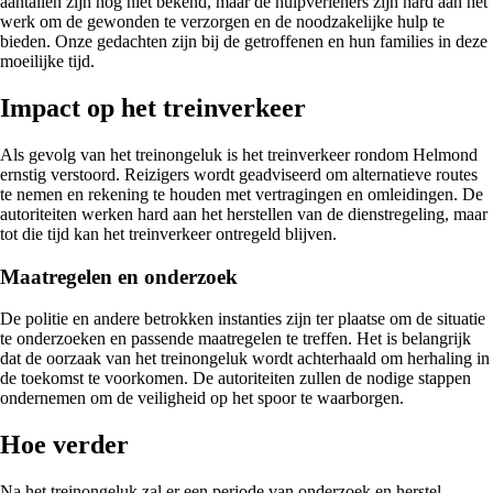
aantallen zijn nog niet bekend, maar de hulpverleners zijn hard aan het
werk om de gewonden te verzorgen en de noodzakelijke hulp te
bieden. Onze gedachten zijn bij de getroffenen en hun families in deze
moeilijke tijd.
Impact op het treinverkeer
Als gevolg van het treinongeluk is het treinverkeer rondom Helmond
ernstig verstoord. Reizigers wordt geadviseerd om alternatieve routes
te nemen en rekening te houden met vertragingen en omleidingen. De
autoriteiten werken hard aan het herstellen van de dienstregeling, maar
tot die tijd kan het treinverkeer ontregeld blijven.
Maatregelen en onderzoek
De politie en andere betrokken instanties zijn ter plaatse om de situatie
te onderzoeken en passende maatregelen te treffen. Het is belangrijk
dat de oorzaak van het treinongeluk wordt achterhaald om herhaling in
de toekomst te voorkomen. De autoriteiten zullen de nodige stappen
ondernemen om de veiligheid op het spoor te waarborgen.
Hoe verder
Na het treinongeluk zal er een periode van onderzoek en herstel