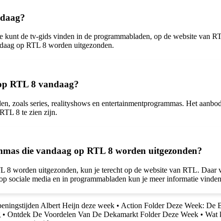
ndaag?
Je kunt de tv-gids vinden in de programmabladen, op de website van RT
andaag op RTL 8 worden uitgezonden.
n op RTL 8 vandaag?
 zoals series, realityshows en entertainmentprogrammas. Het aanbod o
TL 8 te zien zijn.
ammas die vandaag op RTL 8 worden uitgezonden?
L 8 worden uitgezonden, kun je terecht op de website van RTL. Daar vi
k op sociale media en in programmabladen kun je meer informatie vin
eningstijden Albert Heijn deze week
•
Action Folder Deze Week: De 
g
•
Ontdek De Voordelen Van De Dekamarkt Folder Deze Week
•
Wat 