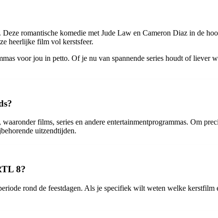
. Deze romantische komedie met Jude Law en Cameron Diaz in de hoofdr
heerlijke film vol kerstsfeer.
s voor jou in petto. Of je nu van spannende series houdt of liever we
ids?
aronder films, series en andere entertainmentprogrammas. Om precies 
jbehorende uitzendtijden.
RTL 8?
riode rond de feestdagen. Als je specifiek wilt weten welke kerstfilm 