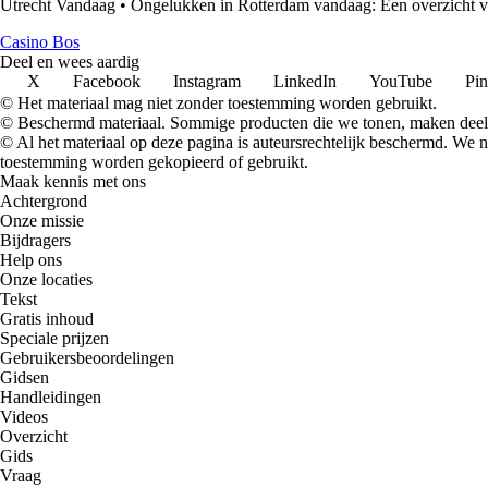
Utrecht Vandaag
•
Ongelukken in Rotterdam vandaag: Een overzicht va
Casino Bos
Deel en wees aardig
X
Facebook
Instagram
LinkedIn
YouTube
Pin
© Het materiaal mag niet zonder toestemming worden gebruikt.
© Beschermd materiaal. Sommige producten die we tonen, maken deel 
© Al het materiaal op deze pagina is auteursrechtelijk beschermd. We
toestemming worden gekopieerd of gebruikt.
Maak kennis met ons
Achtergrond
Onze missie
Bijdragers
Help ons
Onze locaties
Tekst
Gratis inhoud
Speciale prijzen
Gebruikersbeoordelingen
Gidsen
Handleidingen
Videos
Overzicht
Gids
Vraag