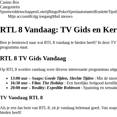
Casino Bos
Categorieën
Sportweddenschappen
Loterij
Bingo
Poker
Speelautomaten
Roulette
Tips
Mijn account
Krijg toegang
Mail nieuws
RTL 8 Vandaag: TV Gids en Ker
Ben je benieuwd naar wat RTL 8 vandaag te bieden heeft? In deze TV g
programma staat.
RTL 8 TV Gids Vandaag
Op RTL 8 worden vandaag weer diverse interessante programmas uitgez
13:00 uur – Soaps:
Goede Tijden, Slechte Tijden
: Mis de nieu
16:30 uur – Film:
The Holiday
: Een heerlijke feelgood kerstfil
20:00 uur – Reality:
Expeditie Robinson
: Spanning en sensati
TV Vandaag RTL 8
Als je een fan bent van RTL 8, zit je vandaag helemaal goed. Van soaps
bieden heeft!