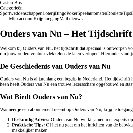
Casino Bos
Categorieën
Sportweddenschappen
Loterij
Bingo
Poker
Speelautomaten
Roulette
Tips
Mijn account
Krijg toegang
Mail nieuws
Ouders van Nu – Het Tijdschrif
Welkom bij Ouders van Nu, het tijdschrift dat speciaal is ontworpen vo
om jouw ouderavontuur vlekkeloos te laten verlopen. Hieronder vind j
De Geschiedenis van Ouders van Nu
Ouders van Nu is al jarenlang een begrip in Nederland. Het tijdschrift
heen heeft Ouders van Nu een trouwe lezersschare opgebouwd en staat h
Wat Biedt Ouders van Nu?
Wanneer je een abonnement neemt op Ouders van Nu, krijg je toegang tot
Deskundig Advies:
Ouders van Nu werkt samen met experts op 
Praktische Tips:
Of het nu gaat om het inrichten van de babyka
makkelijker maken.