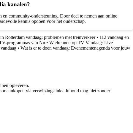
dia kanalen?
alen en community-ondersteuning. Door deel te nemen aan online
aardevolle kennis opdoen voor het ouderschap.
ein Rotterdam vandaag: problemen met treinverkeer
•
112 vandaag en
e TV-programmas van Nu
•
Wielrennen op TV Vandaag: Live
1 vandaag
•
Wat is er te doen vandaag: Evenementenagenda voor jouw
nnen opleveren.
oor aankopen via verwijzingslinks. Inhoud mag niet zonder