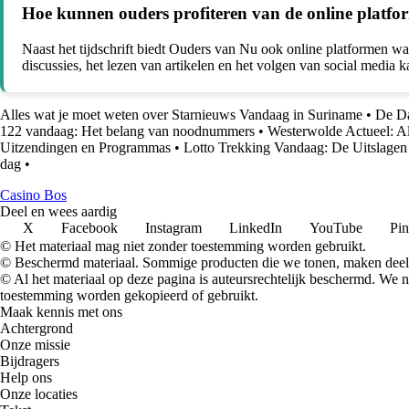
Hoe kunnen ouders profiteren van de online platfo
Naast het tijdschrift biedt Ouders van Nu ook online platformen w
discussies, het lezen van artikelen en het volgen van social medi
Alles wat je moet weten over Starnieuws Vandaag in Suriname
•
De Da
122 vandaag: Het belang van noodnummers
•
Westerwolde Actueel: Al
Uitzendingen en Programmas
•
Lotto Trekking Vandaag: De Uitslagen
dag
•
Casino Bos
Deel en wees aardig
X
Facebook
Instagram
LinkedIn
YouTube
Pin
© Het materiaal mag niet zonder toestemming worden gebruikt.
© Beschermd materiaal. Sommige producten die we tonen, maken deel 
© Al het materiaal op deze pagina is auteursrechtelijk beschermd. We
toestemming worden gekopieerd of gebruikt.
Maak kennis met ons
Achtergrond
Onze missie
Bijdragers
Help ons
Onze locaties