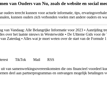
rmen van Ouders van Nu, zoals de website en social me
aar ouders terecht kunnen voor actuele informatie, tips, ervaringsverh
a kanalen, kunnen ouders zich verbonden voelen met andere ouders en w
g van Vandaag: Alle Belangrijke Informatie voor 2023
•
Aanrijding tr
les over het laatste nieuws in Westerwolde
•
De Ultieme Gids voor d
 van Zaterdag
•
Alles wat je moet weten over de start van de Formule 
terest
TikTok
Mail
RSS
uit van samenwerkingsovereenkomsten die ons financieel voordeel ku
 nemen deel aan partnerprogrammas en ontvangen mogelijk betalingen v