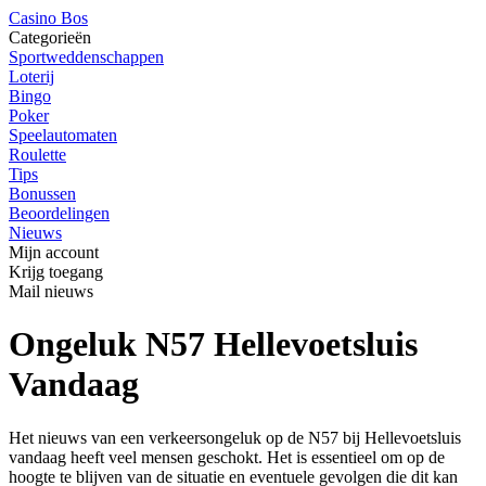
Casino Bos
Categorieën
Sportweddenschappen
Loterij
Bingo
Poker
Speelautomaten
Roulette
Tips
Bonussen
Beoordelingen
Nieuws
Mijn account
Krijg toegang
Mail nieuws
Ongeluk N57 Hellevoetsluis
Vandaag
Het nieuws van een verkeersongeluk op de N57 bij Hellevoetsluis
vandaag heeft veel mensen geschokt. Het is essentieel om op de
hoogte te blijven van de situatie en eventuele gevolgen die dit kan