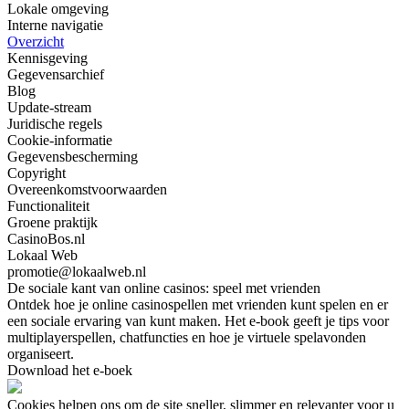
Lokale omgeving
Interne navigatie
Overzicht
Kennisgeving
Gegevensarchief
Blog
Update-stream
Juridische regels
Cookie-informatie
Gegevensbescherming
Copyright
Overeenkomstvoorwaarden
Functionaliteit
Groene praktijk
CasinoBos.nl
Lokaal Web
promotie@lokaalweb.nl
De sociale kant van online casinos: speel met vrienden
Ontdek hoe je online casinospellen met vrienden kunt spelen en er
een sociale ervaring van kunt maken. Het e-book geeft je tips voor
multiplayerspellen, chatfuncties en hoe je virtuele spelavonden
organiseert.
Download het e-boek
Cookies helpen ons om de site sneller, slimmer en relevanter voor u