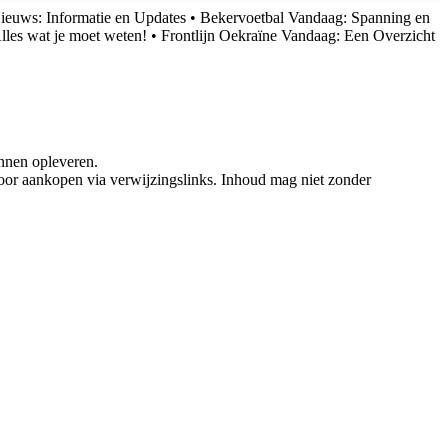
ieuws: Informatie en Updates
•
Bekervoetbal Vandaag: Spanning en
lles wat je moet weten!
•
Frontlijn Oekraïne Vandaag: Een Overzicht
nnen opleveren.
oor aankopen via verwijzingslinks. Inhoud mag niet zonder