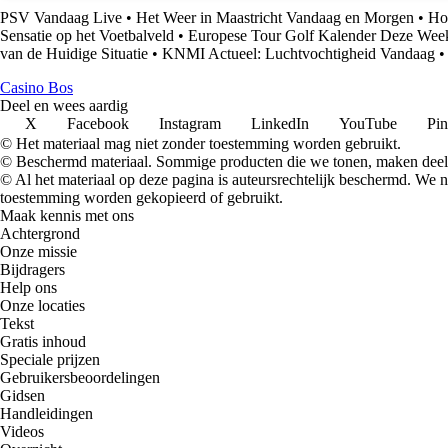
PSV Vandaag Live
•
Het Weer in Maastricht Vandaag en Morgen
•
Ho
Sensatie op het Voetbalveld
•
Europese Tour Golf Kalender Deze Wee
van de Huidige Situatie
•
KNMI Actueel: Luchtvochtigheid Vandaag
•
Casino Bos
Deel en wees aardig
X
Facebook
Instagram
LinkedIn
YouTube
Pin
© Het materiaal mag niet zonder toestemming worden gebruikt.
© Beschermd materiaal. Sommige producten die we tonen, maken deel 
© Al het materiaal op deze pagina is auteursrechtelijk beschermd. We
toestemming worden gekopieerd of gebruikt.
Maak kennis met ons
Achtergrond
Onze missie
Bijdragers
Help ons
Onze locaties
Tekst
Gratis inhoud
Speciale prijzen
Gebruikersbeoordelingen
Gidsen
Handleidingen
Videos