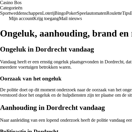
Casino Bos
Categorieën
Sportweddenschappen
Loterij
Bingo
Poker
Speelautomaten
Roulette
Tips
Mijn account
Krijg toegang
Mail nieuws
Ongeluk, aanhouding, brand en 
Ongeluk in Dordrecht vandaag
Vandaag heeft er een ernstig ongeluk plaatsgevonden in Dordrecht, dat
meerdere voertuigen betrokken waren.
Oorzaak van het ongeluk
De politie doet op dit moment onderzoek naar de oorzaak van het ongel
verstoord door het ongeluk en de hulpdiensten zijn ter plaatse om de sit
Aanhouding in Dordrecht vandaag
Naar aanleiding van een lopend onderzoek heeft de politie vandaag een
Politieactie in Dordrecht