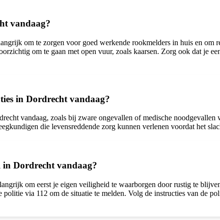
cht vandaag?
angrijk om te zorgen voor goed werkende rookmelders in huis en om rege
orzichtig om te gaan met open vuur, zoals kaarsen. Zorg ook dat je een 
aties in Dordrecht vandaag?
rdrecht vandaag, zoals bij zware ongevallen of medische noodgevallen w
pleegkundigen die levensreddende zorg kunnen verlenen voordat het slac
al in Dordrecht vandaag?
langrijk om eerst je eigen veiligheid te waarborgen door rustig te blij
de politie via 112 om de situatie te melden. Volg de instructies van de 