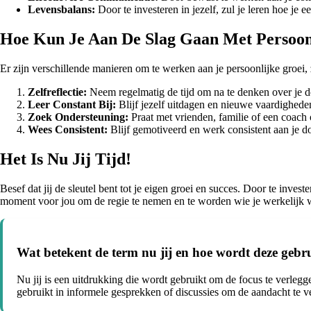
Levensbalans:
Door te investeren in jezelf, zul je leren hoe je
Hoe Kun Je Aan De Slag Gaan Met Persoon
Er zijn verschillende manieren om te werken aan je persoonlijke groei, 
Zelfreflectie:
Neem regelmatig de tijd om na te denken over je 
Leer Constant Bij:
Blijf jezelf uitdagen en nieuwe vaardighede
Zoek Ondersteuning:
Praat met vrienden, familie of een coach o
Wees Consistent:
Blijf gemotiveerd en werk consistent aan je do
Het Is Nu Jij Tijd!
Besef dat jij de sleutel bent tot je eigen groei en succes. Door te inves
moment voor jou om de regie te nemen en te worden wie je werkelijk wilt
Wat betekent de term nu jij en hoe wordt deze gebru
Nu jij is een uitdrukking die wordt gebruikt om de focus te verle
gebruikt in informele gesprekken of discussies om de aandacht te ve