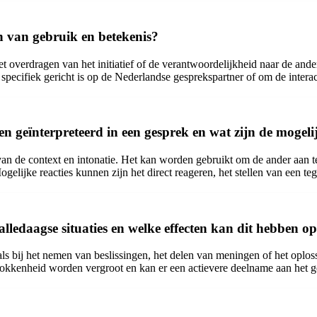
men van gebruik en betekenis?
 het overdragen van het initiatief of de verantwoordelijkheid naar de an
pecifiek gericht is op de Nederlandse gesprekspartner of om de interac
 geïnterpreteerd in een gesprek en wat zijn de mogelij
an de context en intonatie. Het kan worden gebruikt om de ander aan te
ogelijke reacties kunnen zijn het direct reageren, het stellen van een 
alledaagse situaties en welke effecten kan dit hebben 
zoals bij het nemen van beslissingen, het delen van meningen of het opl
trokkenheid worden vergroot en kan er een actievere deelname aan het g