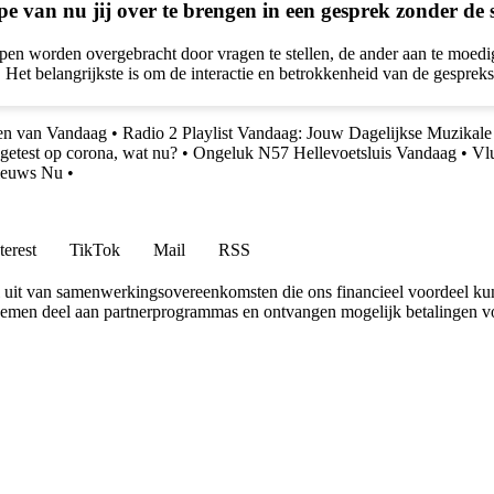
pe van nu jij over te brengen in een gesprek zonder de 
pen worden overgebracht door vragen te stellen, de ander aan te moedi
t. Het belangrijkste is om de interactie en betrokkenheid van de gesprek
en van Vandaag
•
Radio 2 Playlist Vandaag: Jouw Dagelijkse Muzikale 
 getest op corona, wat nu?
•
Ongeluk N57 Hellevoetsluis Vandaag
•
Vl
Nieuws Nu
•
terest
TikTok
Mail
RSS
uit van samenwerkingsovereenkomsten die ons financieel voordeel ku
 nemen deel aan partnerprogrammas en ontvangen mogelijk betalingen v