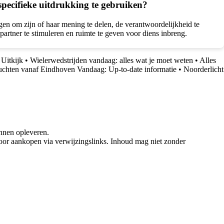
specifieke uitdrukking te gebruiken?
gen om zijn of haar mening te delen, de verantwoordelijkheid te
spartner te stimuleren en ruimte te geven voor diens inbreng.
Uitkijk
•
Wielerwedstrijden vandaag: alles wat je moet weten
•
Alles
uchten vanaf Eindhoven Vandaag: Up-to-date informatie
•
Noorderlicht
nnen opleveren.
oor aankopen via verwijzingslinks. Inhoud mag niet zonder