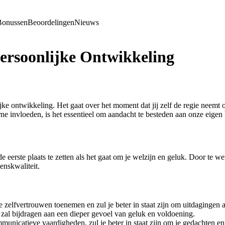
Bonussen
Beoordelingen
Nieuws
ersoonlijke Ontwikkeling
ke ontwikkeling. Het gaat over het moment dat jij zelf de regie neemt ov
invloeden, is het essentieel om aandacht te besteden aan onze eigen 
e eerste plaats te zetten als het gaat om je welzijn en geluk. Door te we
venskwaliteit.
e zelfvertrouwen toenemen en zul je beter in staat zijn om uitdagingen 
 zal bijdragen aan een dieper gevoel van geluk en voldoening.
nicatieve vaardigheden, zul je beter in staat zijn om je gedachten en