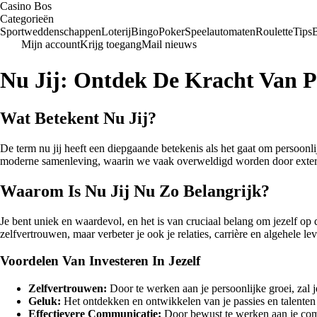
Casino Bos
Categorieën
Sportweddenschappen
Loterij
Bingo
Poker
Speelautomaten
Roulette
Tips
Mijn account
Krijg toegang
Mail nieuws
Nu Jij: Ontdek De Kracht Van P
Wat Betekent Nu Jij?
De term nu jij heeft een diepgaande betekenis als het gaat om persoonlij
moderne samenleving, waarin we vaak overweldigd worden door externe 
Waarom Is Nu Jij Nu Zo Belangrijk?
Je bent uniek en waardevol, en het is van cruciaal belang om jezelf op d
zelfvertrouwen, maar verbeter je ook je relaties, carrière en algehele le
Voordelen Van Investeren In Jezelf
Zelfvertrouwen:
Door te werken aan je persoonlijke groei, zal j
Geluk:
Het ontdekken en ontwikkelen van je passies en talenten
Effectievere Communicatie:
Door bewust te werken aan je commu