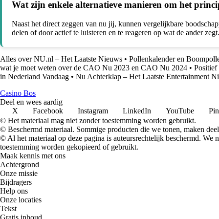
Wat zijn enkele alternatieve manieren om het princi
Naast het direct zeggen van nu jij, kunnen vergelijkbare boodschap
delen of door actief te luisteren en te reageren op wat de ander zeg
Alles over NU.nl – Het Laatste Nieuws
•
Pollenkalender en Boompoll
wat je moet weten over de CAO Nu 2023 en CAO Nu 2024
•
Positief
in Nederland Vandaag
•
Nu Achterklap – Het Laatste Entertainment 
Casino Bos
Deel en wees aardig
X
Facebook
Instagram
LinkedIn
YouTube
Pin
© Het materiaal mag niet zonder toestemming worden gebruikt.
© Beschermd materiaal. Sommige producten die we tonen, maken deel 
© Al het materiaal op deze pagina is auteursrechtelijk beschermd. We
toestemming worden gekopieerd of gebruikt.
Maak kennis met ons
Achtergrond
Onze missie
Bijdragers
Help ons
Onze locaties
Tekst
Gratis inhoud