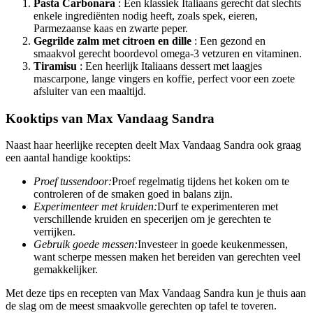
Pasta Carbonara
: Een klassiek Italiaans gerecht dat slechts
enkele ingrediënten nodig heeft, zoals spek, eieren,
Parmezaanse kaas en zwarte peper.
Gegrilde zalm met citroen en dille
: Een gezond en
smaakvol gerecht boordevol omega-3 vetzuren en vitaminen.
Tiramisu
: Een heerlijk Italiaans dessert met laagjes
mascarpone, lange vingers en koffie, perfect voor een zoete
afsluiter van een maaltijd.
Kooktips van Max Vandaag Sandra
Naast haar heerlijke recepten deelt Max Vandaag Sandra ook graag
een aantal handige kooktips:
Proef tussendoor:
Proef regelmatig tijdens het koken om te
controleren of de smaken goed in balans zijn.
Experimenteer met kruiden:
Durf te experimenteren met
verschillende kruiden en specerijen om je gerechten te
verrijken.
Gebruik goede messen:
Investeer in goede keukenmessen,
want scherpe messen maken het bereiden van gerechten veel
gemakkelijker.
Met deze tips en recepten van Max Vandaag Sandra kun je thuis aan
de slag om de meest smaakvolle gerechten op tafel te toveren.