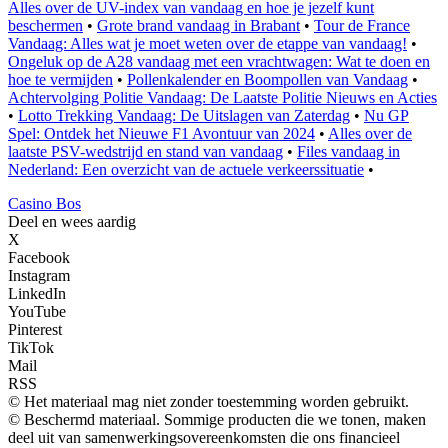
Alles over de UV-index van vandaag en hoe je jezelf kunt
beschermen
•
Grote brand vandaag in Brabant
•
Tour de France
Vandaag: Alles wat je moet weten over de etappe van vandaag!
•
Ongeluk op de A28 vandaag met een vrachtwagen: Wat te doen en
hoe te vermijden
•
Pollenkalender en Boompollen van Vandaag
•
Achtervolging Politie Vandaag: De Laatste Politie Nieuws en Acties
•
Lotto Trekking Vandaag: De Uitslagen van Zaterdag
•
Nu GP
Spel: Ontdek het Nieuwe F1 Avontuur van 2024
•
Alles over de
laatste PSV-wedstrijd en stand van vandaag
•
Files vandaag in
Nederland: Een overzicht van de actuele verkeerssituatie
•
Casino Bos
Deel en wees aardig
X
Facebook
Instagram
LinkedIn
YouTube
Pinterest
TikTok
Mail
RSS
© Het materiaal mag niet zonder toestemming worden gebruikt.
© Beschermd materiaal. Sommige producten die we tonen, maken
deel uit van samenwerkingsovereenkomsten die ons financieel