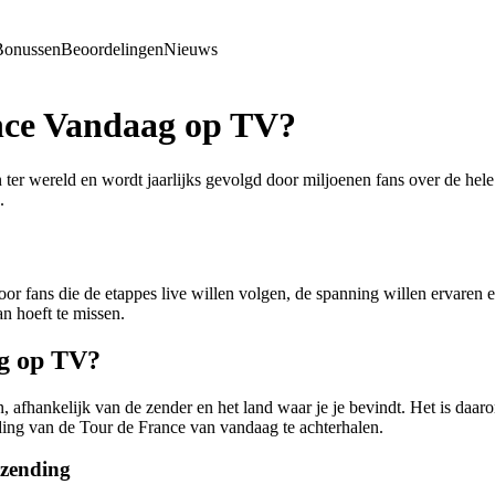
Bonussen
Beoordelingen
Nieuws
nce Vandaag op TV?
er wereld en wordt jaarlijks gevolgd door miljoenen fans over de hele 
.
or fans die de etappes live willen volgen, de spanning willen ervaren e
an hoeft te missen.
g op TV?
, afhankelijk van de zender en het land waar je je bevindt. Het is daar
nding van de Tour de France van vandaag te achterhalen.
tzending