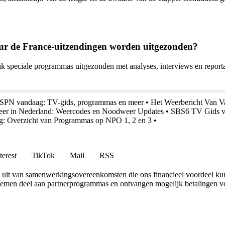
our de France-uitzendingen worden uitgezonden?
k speciale programmas uitgezonden met analyses, interviews en report
ESPN vandaag: TV-gids, programmas en meer
•
Het Weerbericht Van V
eer in Nederland: Weercodes en Noodweer Updates
•
SBS6 TV Gids vo
: Overzicht van Programmas op NPO 1, 2 en 3
•
terest
TikTok
Mail
RSS
uit van samenwerkingsovereenkomsten die ons financieel voordeel ku
 nemen deel aan partnerprogrammas en ontvangen mogelijk betalingen v