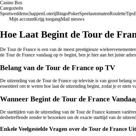
Casino Bos
Categorieën
Sportweddenschappen
Loterij
Bingo
Poker
Speelautomaten
Roulette
Tips
Mijn account
Krijg toegang
Mail nieuws
Hoe Laat Begint de Tour de Fra
De Tour de France is een van de meest prestigieuze wielerevenementen t
de Tour de France vandaag op tv begint, ben je hier aan het juiste adres
Belang van de Tour de France op TV
De uitzending van de Tour de France op televisie is van groot belang vo
essentieel om te weten hoe laat de uitzending begint, zodat je er niets v
Wanneer Begint de Tour de France Vandaa
De starttijden van de uitzending van de Tour de France kunnen variëren
desbetreffende zender te bezoeken om de exacte starttijd van de uitze
Enkele Veelgestelde Vragen over de Tour de France Ui