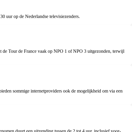
30 uur op de Nederlandse televisiezenders.
 de Tour de France vaak op NPO 1 of NPO 3 uitgezonden, terwijl
 bieden sommige internetproviders ook de mogelijkheid om via een
omen duurt een uitzending tussen de 2 tot 4 uur, inclusief voor-