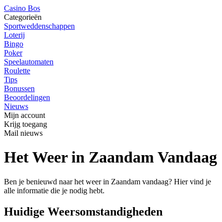
Casino Bos
Categorieën
Sportweddenschappen
Loterij
Bingo
Poker
Speelautomaten
Roulette
Tips
Bonussen
Beoordelingen
Nieuws
Mijn account
Krijg toegang
Mail nieuws
Het Weer in Zaandam Vandaag
Ben je benieuwd naar het weer in Zaandam vandaag? Hier vind je
alle informatie die je nodig hebt.
Huidige Weersomstandigheden