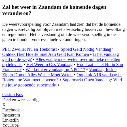
Zal het weer in Zaandam de komende dagen
veranderen?
De weersvoorspelling voor Zaandam laat zien dat het de komende
dagen wisselvallig zal blijven met afwisseling tussen zon, bewolking
en regenbuien. Het is verstandig om de weersvoorspelling in de
gaten te houden voor eventuele veranderingen.
PEC Zwolle: Nu en Toekomst
•
Spoed Geld Nodig Vandaag?
Ontdek Hier Hoe Je Snel Aan Geld Kan Komen
•
Is het vandaag
glad op de weg?
•
Alles wat je moet weten over politieke debatten
op televisie
•
Het Weer in Oss Vandaag
•
Hoe Laat is het Nu in San
Francisco?
•
Wat komt er vandaag op NPO 1?
•
Vandaag Inside
Ziggo Dome: Alles Wat Je Moet Weten
•
Ongeluk A16 vandaag in
Rotterdam: Wat moet je weten?
•
Supermarkt Open Vandaag: Vind
nu jouw geopende supermarkt
•
Casino Bos
Deel en wees aardig
X
Facebook
Instagram
LinkedIn
YouTube