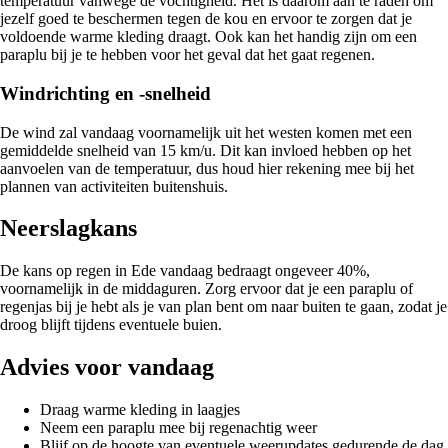
temperatuur vanwege de vochtigheid. Het is daarom aan te raden om
jezelf goed te beschermen tegen de kou en ervoor te zorgen dat je
voldoende warme kleding draagt. Ook kan het handig zijn om een
paraplu bij je te hebben voor het geval dat het gaat regenen.
Windrichting en -snelheid
De wind zal vandaag voornamelijk uit het westen komen met een
gemiddelde snelheid van 15 km/u. Dit kan invloed hebben op het
aanvoelen van de temperatuur, dus houd hier rekening mee bij het
plannen van activiteiten buitenshuis.
Neerslagkans
De kans op regen in Ede vandaag bedraagt ongeveer 40%,
voornamelijk in de middaguren. Zorg ervoor dat je een paraplu of
regenjas bij je hebt als je van plan bent om naar buiten te gaan, zodat je
droog blijft tijdens eventuele buien.
Advies voor vandaag
Draag warme kleding in laagjes
Neem een paraplu mee bij regenachtig weer
Blijf op de hoogte van eventuele weerupdates gedurende de dag