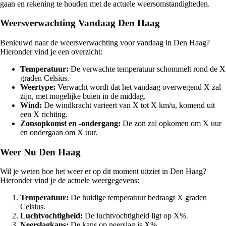
gaan en rekening te houden met de actuele weersomstandigheden.
Weersverwachting Vandaag Den Haag
Benieuwd naar de weersverwachting voor vandaag in Den Haag?
Hieronder vind je een overzicht:
Temperatuur:
De verwachte temperatuur schommelt rond de X
graden Celsius.
Weertype:
Verwacht wordt dat het vandaag overwegend X zal
zijn, met mogelijke buien in de middag.
Wind:
De windkracht varieert van X tot X km/u, komend uit
een X richting.
Zonsopkomst en -ondergang:
De zon zal opkomen om X uur
en ondergaan om X uur.
Weer Nu Den Haag
Wil je weten hoe het weer er op dit moment uitziet in Den Haag?
Hieronder vind je de actuele weergegevens:
Temperatuur:
De huidige temperatuur bedraagt X graden
Celsius.
Luchtvochtigheid:
De luchtvochtigheid ligt op X%.
Neerslagkans:
De kans op neerslag is X%.