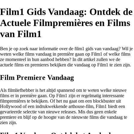
Film1 Gids Vandaag: Ontdek de
Actuele Filmpremières en Films
van Film1
Ben je op zoek naar informatie over de film1 gids van vandaag? Wil je
weten welke films vandaag in première gaan op Film1 of welke films
ze momenteel in hun aanbod hebben? In dit artikel zullen we de
actuele films en premieres bekijken die vandaag op Film1 te zien zijn.
Film Premiere Vandaag
Als filmliefhebber is het altijd spannend om te weten welke nieuwe
films er in première gaan. Op Film1 zijn er regelmatig interessante
filmpremières te bekijken. Of het nu gaat om een blockbuster uit
Hollywood of een indrukwekkende arthouse-film, Film1 biedt een
gevarieerde selectie van nieuwe releases. Mis dus geen enkele
premiere en blijf op de hoogte van de nieuwste films die vandaag te
zien zijn.