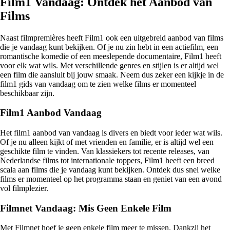
Film1 Vandaag: Ontdek het Aanbod van
Films
Naast filmpremières heeft Film1 ook een uitgebreid aanbod van films
die je vandaag kunt bekijken. Of je nu zin hebt in een actiefilm, een
romantische komedie of een meeslepende documentaire, Film1 heeft
voor elk wat wils. Met verschillende genres en stijlen is er altijd wel
een film die aansluit bij jouw smaak. Neem dus zeker een kijkje in de
film1 gids van vandaag om te zien welke films er momenteel
beschikbaar zijn.
Film1 Aanbod Vandaag
Het film1 aanbod van vandaag is divers en biedt voor ieder wat wils.
Of je nu alleen kijkt of met vrienden en familie, er is altijd wel een
geschikte film te vinden. Van klassiekers tot recente releases, van
Nederlandse films tot internationale toppers, Film1 heeft een breed
scala aan films die je vandaag kunt bekijken. Ontdek dus snel welke
films er momenteel op het programma staan en geniet van een avond
vol filmplezier.
Filmnet Vandaag: Mis Geen Enkele Film
Met Filmnet hoef je geen enkele film meer te missen. Dankzij het