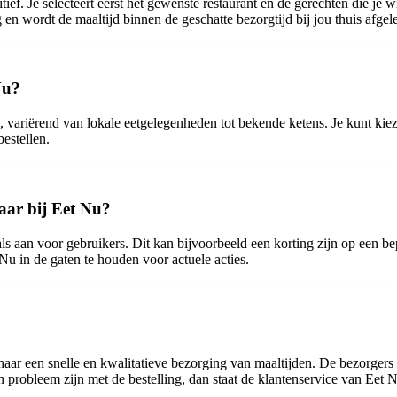
ief. Je selecteert eerst het gewenste restaurant en de gerechten die je 
 en wordt de maaltijd binnen de geschatte bezorgtijd bij jou thuis afgel
Nu?
, variërend van lokale eetgelegenheden tot bekende ketens. Je kunt kieze
bestellen.
baar bij Eet Nu?
ls aan voor gebruikers. Dit kan bijvoorbeeld een korting zijn op een bep
u in de gaten te houden voor actuele acties.
aar een snelle en kwalitatieve bezorging van maaltijden. De bezorgers 
n probleem zijn met de bestelling, dan staat de klantenservice van Eet N