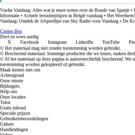
Vuelta Vandaag: Alles wat je moet weten over de Ronde van Spanje
•
Informatie
•
Actuele benzineprijzen in België vandaag
•
Het Weerberic
Vandaag: Ontdek de Afspeellijst van Sky Radio voor Vandaag
•
De Kr
Casino Bos
Deel en wees aardig
X
Facebook
Instagram
LinkedIn
YouTube
Pin
© Het materiaal mag niet zonder toestemming worden gebruikt.
© Beschermd materiaal. Sommige producten die we tonen, maken deel 
© Al het materiaal op deze pagina is auteursrechtelijk beschermd. We
toestemming worden gekopieerd of gebruikt.
Maak kennis met ons
Achtergrond
Onze missie
Bijdragers
Help ons
Onze locaties
Tekst
Gratis inhoud
Speciale prijzen
Gebruikersbeoordelingen
Gidsen
Handleidingen
Videos