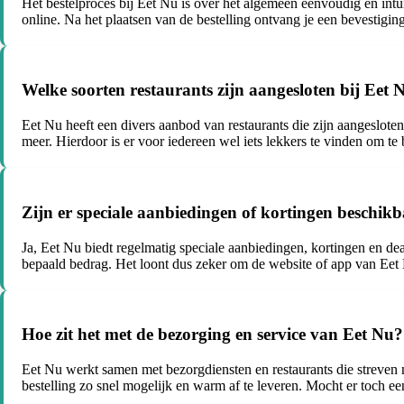
Het bestelproces bij Eet Nu is over het algemeen eenvoudig en intuït
online. Na het plaatsen van de bestelling ontvang je een bevestiging
Welke soorten restaurants zijn aangesloten bij Eet 
Eet Nu heeft een divers aanbod van restaurants die zijn aangesloten
meer. Hierdoor is er voor iedereen wel iets lekkers te vinden om te 
Zijn er speciale aanbiedingen of kortingen beschik
Ja, Eet Nu biedt regelmatig speciale aanbiedingen, kortingen en dea
bepaald bedrag. Het loont dus zeker om de website of app van Eet N
Hoe zit het met de bezorging en service van Eet Nu?
Eet Nu werkt samen met bezorgdiensten en restaurants die streven n
bestelling zo snel mogelijk en warm af te leveren. Mocht er toch ee