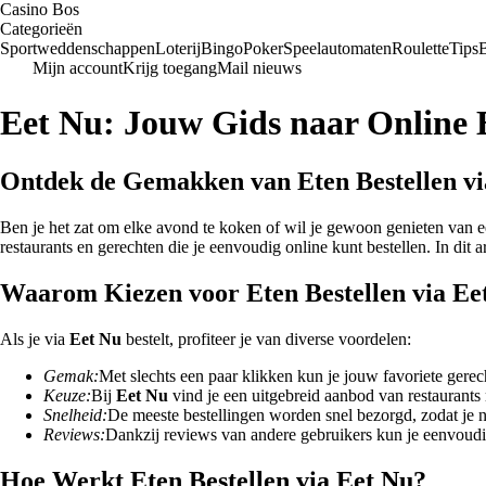
Casino Bos
Categorieën
Sportweddenschappen
Loterij
Bingo
Poker
Speelautomaten
Roulette
Tips
Mijn account
Krijg toegang
Mail nieuws
Eet Nu: Jouw Gids naar Online E
Ontdek de Gemakken van Eten Bestellen vi
Ben je het zat om elke avond te koken of wil je gewoon genieten van e
restaurants en gerechten die je eenvoudig online kunt bestellen. In dit
Waarom Kiezen voor Eten Bestellen via Ee
Als je via
Eet Nu
bestelt, profiteer je van diverse voordelen:
Gemak:
Met slechts een paar klikken kun je jouw favoriete gerech
Keuze:
Bij
Eet Nu
vind je een uitgebreid aanbod van restaurants 
Snelheid:
De meeste bestellingen worden snel bezorgd, zodat je ni
Reviews:
Dankzij reviews van andere gebruikers kun je eenvoudig
Hoe Werkt Eten Bestellen via Eet Nu?