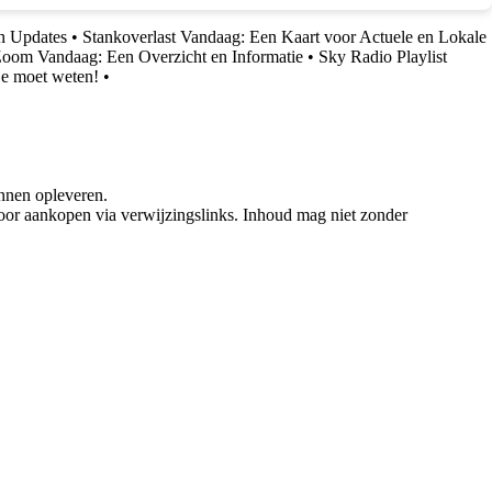
en Updates
•
Stankoverlast Vandaag: Een Kaart voor Actuele en Lokale
 Zoom Vandaag: Een Overzicht en Informatie
•
Sky Radio Playlist
je moet weten!
•
nnen opleveren.
oor aankopen via verwijzingslinks. Inhoud mag niet zonder