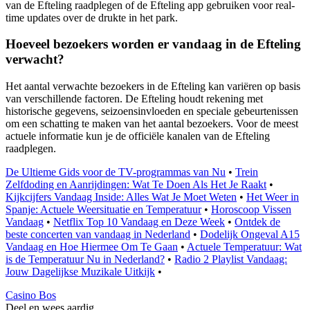
van de Efteling raadplegen of de Efteling app gebruiken voor real-
time updates over de drukte in het park.
Hoeveel bezoekers worden er vandaag in de Efteling
verwacht?
Het aantal verwachte bezoekers in de Efteling kan variëren op basis
van verschillende factoren. De Efteling houdt rekening met
historische gegevens, seizoensinvloeden en speciale gebeurtenissen
om een schatting te maken van het aantal bezoekers. Voor de meest
actuele informatie kun je de officiële kanalen van de Efteling
raadplegen.
De Ultieme Gids voor de TV-programmas van Nu
•
Trein
Zelfdoding en Aanrijdingen: Wat Te Doen Als Het Je Raakt
•
Kijkcijfers Vandaag Inside: Alles Wat Je Moet Weten
•
Het Weer in
Spanje: Actuele Weersituatie en Temperatuur
•
Horoscoop Vissen
Vandaag
•
Netflix Top 10 Vandaag en Deze Week
•
Ontdek de
beste concerten van vandaag in Nederland
•
Dodelijk Ongeval A15
Vandaag en Hoe Hiermee Om Te Gaan
•
Actuele Temperatuur: Wat
is de Temperatuur Nu in Nederland?
•
Radio 2 Playlist Vandaag:
Jouw Dagelijkse Muzikale Uitkijk
•
Casino Bos
Deel en wees aardig