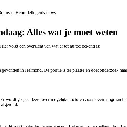
Bonussen
Beoordelingen
Nieuws
daag: Alles wat je moet weten
ier volgt een overzicht van wat er tot nu toe bekend is:
atsgevonden in Helmond. De politie is ter plaatse en doet onderzoek naa
. Er wordt gespeculeerd over mogelijke factoren zoals overmatige snelh
 afgerond.
ral na dit soort tragische gebeurtenissen. Let goed op je snelheid, houd 