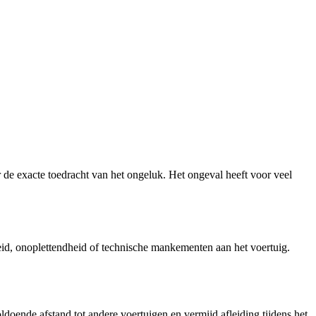
r de exacte toedracht van het ongeluk. Het ongeval heeft voor veel
eid, onoplettendheid of technische mankementen aan het voertuig.
voldoende afstand tot andere voertuigen en vermijd afleiding tijdens het