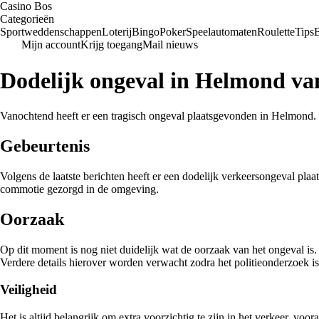
Casino Bos
Categorieën
Sportweddenschappen
Loterij
Bingo
Poker
Speelautomaten
Roulette
Tips
Mijn account
Krijg toegang
Mail nieuws
Dodelijk ongeval in Helmond van
Vanochtend heeft er een tragisch ongeval plaatsgevonden in Helmond. H
Gebeurtenis
Volgens de laatste berichten heeft er een dodelijk verkeersongeval pla
commotie gezorgd in de omgeving.
Oorzaak
Op dit moment is nog niet duidelijk wat de oorzaak van het ongeval is
Verdere details hierover worden verwacht zodra het politieonderzoek is
Veiligheid
Het is altijd belangrijk om extra voorzichtig te zijn in het verkeer, voo