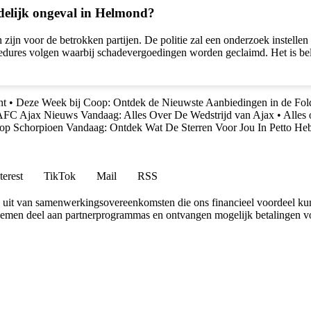
odelijk ongeval in Helmond?
jn voor de betrokken partijen. De politie zal een onderzoek instellen n
ocedures volgen waarbij schadevergoedingen worden geclaimd. Het is be
nt
•
Deze Week bij Coop: Ontdek de Nieuwste Aanbiedingen in de Fol
AFC Ajax Nieuws Vandaag: Alles Over De Wedstrijd van Ajax
•
Alles 
op Schorpioen Vandaag: Ontdek Wat De Sterren Voor Jou In Petto He
terest
TikTok
Mail
RSS
uit van samenwerkingsovereenkomsten die ons financieel voordeel ku
 nemen deel aan partnerprogrammas en ontvangen mogelijk betalingen v