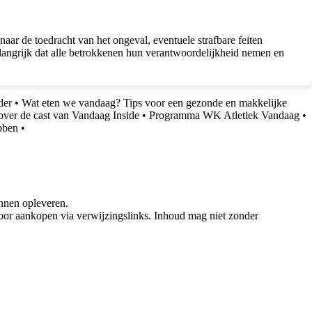
aar de toedracht van het ongeval, eventuele strafbare feiten
langrijk dat alle betrokkenen hun verantwoordelijkheid nemen en
der
•
Wat eten we vandaag? Tips voor een gezonde en makkelijke
over de cast van Vandaag Inside
•
Programma WK Atletiek Vandaag
•
bben
•
nnen opleveren.
oor aankopen via verwijzingslinks. Inhoud mag niet zonder