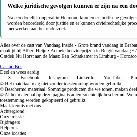
Welke juridische gevolgen kunnen er zijn na een d
Na een dodelijk ongeval in Helmond kunnen er juridische gevolgen zi
worden beoordeeld door justitie en er kunnen civielrechtelijke pr
meewerken aan het onderzoek.
Alles over de cast van Vandaag Inside
•
Grote brand vandaag in Braba
maaltijd bij Albert Heijn
•
Actuele benzineprijzen in België vandaag
•
Ontdek Nu Horst aan de Maas: Een Schatkamer in Limburg
•
Horosco
Casino Bos
Deel en wees aardig
X
Facebook
Instagram
LinkedIn
YouTube
Pin
© Het materiaal mag niet zonder toestemming worden gebruikt.
© Beschermd materiaal. Sommige producten die we tonen, maken deel 
© Al het materiaal op deze pagina is auteursrechtelijk beschermd. We
toestemming worden gekopieerd of gebruikt.
Maak kennis met ons
Achtergrond
Onze missie
Bijdragers
Help ons
Onze locaties