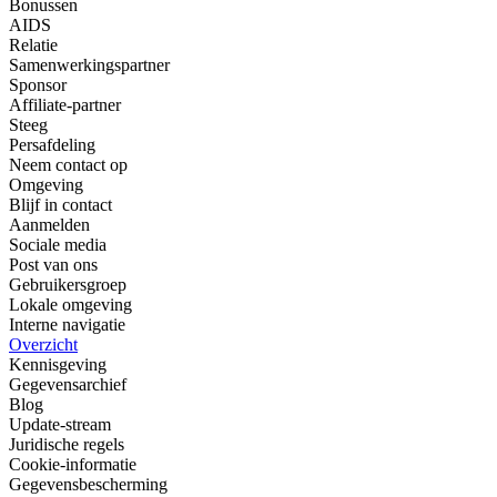
Bonussen
AIDS
Relatie
Samenwerkingspartner
Sponsor
Affiliate-partner
Steeg
Persafdeling
Neem contact op
Omgeving
Blijf in contact
Aanmelden
Sociale media
Post van ons
Gebruikersgroep
Lokale omgeving
Interne navigatie
Overzicht
Kennisgeving
Gegevensarchief
Blog
Update-stream
Juridische regels
Cookie-informatie
Gegevensbescherming