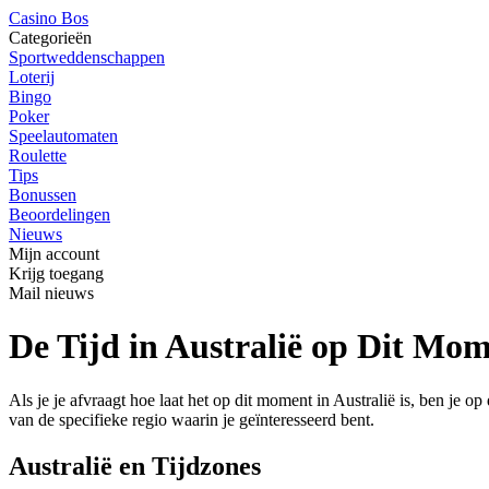
Casino Bos
Categorieën
Sportweddenschappen
Loterij
Bingo
Poker
Speelautomaten
Roulette
Tips
Bonussen
Beoordelingen
Nieuws
Mijn account
Krijg toegang
Mail nieuws
De Tijd in Australië op Dit Mo
Als je je afvraagt hoe laat het op dit moment in Australië is, ben je op
van de specifieke regio waarin je geïnteresseerd bent.
Australië en Tijdzones