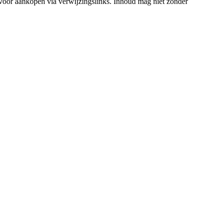
voor aankopen via verwijzingslinks. Inhoud mag niet zonder