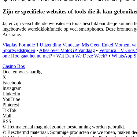
Zijn er specifieke websites of tools die ik kan gebrui
Ja, er zijn verschillende websites en tools beschikbaar die je kunne
ingebouwde wereldklokfunctie op veel smartphones. Deze bronnen geven
Australië.
Viaplay Formule 1 Uitzending Vandaag: Mis Geen Enkel Moment van
Sportwedstrijden
•
Alles over MotoGP Vandaag
•
Veronica TV Gids 
om: Hoe gaat het nu met?
•
Wat Eten We Deze Week?
•
WhatsApp St
Casino Bos
Deel en wees aardig
X
Facebook
Instagram
LinkedIn
YouTube
Pinterest
TikTok
Mail
RSS
© Het materiaal mag niet zonder toestemming worden gebruikt.
© Beschermd materiaal. Sommige producten die we tonen, maken deel