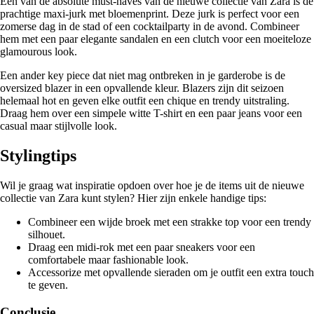
Een van de absolute must-haves van de nieuwe collectie van Zara is de
prachtige maxi-jurk met bloemenprint. Deze jurk is perfect voor een
zomerse dag in de stad of een cocktailparty in de avond. Combineer
hem met een paar elegante sandalen en een clutch voor een moeiteloze
glamourous look.
Een ander key piece dat niet mag ontbreken in je garderobe is de
oversized blazer in een opvallende kleur. Blazers zijn dit seizoen
helemaal hot en geven elke outfit een chique en trendy uitstraling.
Draag hem over een simpele witte T-shirt en een paar jeans voor een
casual maar stijlvolle look.
Stylingtips
Wil je graag wat inspiratie opdoen over hoe je de items uit de nieuwe
collectie van Zara kunt stylen? Hier zijn enkele handige tips:
Combineer een wijde broek met een strakke top voor een trendy
silhouet.
Draag een midi-rok met een paar sneakers voor een
comfortabele maar fashionable look.
Accessorize met opvallende sieraden om je outfit een extra touch
te geven.
Conclusie