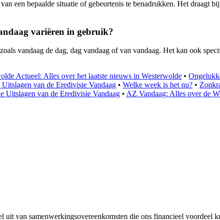
ie van een bepaalde situatie of gebeurtenis te benadrukken. Het draagt 
andaag variëren in gebruik?
zoals vandaag de dag, dag vandaag of van vandaag. Het kan ook specifi
lde Actueel: Alles over het laatste nieuws in Westerwolde
•
Ongelukke
 Uitslagen van de Eredivisie Vandaag
•
Welke week is het nu?
•
Zonkra
le Uitslagen van de Eredivisie Vandaag
•
AZ Vandaag: Alles over de Wed
 uit van samenwerkingsovereenkomsten die ons financieel voordeel k