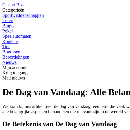
Casino Bos
Categorieën
Sportweddenschappen
Loterij
Bingo
Poker
Speelautomaten
Roulette
Tips
Bonussen
Beoordelingen
Nieuws
Mijn account
Krijg toegang
Mail nieuws
De Dag van Vandaag: Alle Belan
Welkom bij ons artikel over de dag van vandaag, een term die vaak w
alle belangrijke aspecten behandelen die relevant zijn in de wereld va
De Betekenis van De Dag van Vandaag