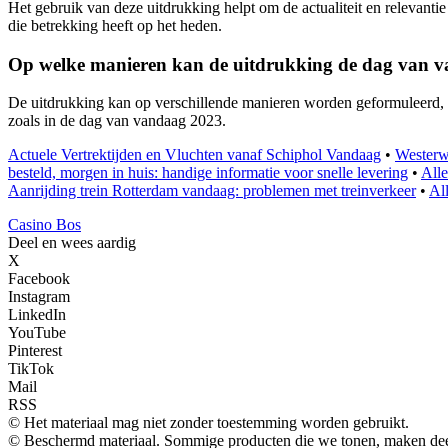
Het gebruik van deze uitdrukking helpt om de actualiteit en relevant
die betrekking heeft op het heden.
Op welke manieren kan de uitdrukking de dag van v
De uitdrukking kan op verschillende manieren worden geformuleerd, 
zoals in de dag van vandaag 2023.
Actuele Vertrektijden en Vluchten vanaf Schiphol Vandaag
•
Westerwo
besteld, morgen in huis: handige informatie voor snelle levering
•
Alle
Aanrijding trein Rotterdam vandaag: problemen met treinverkeer
•
Al
Casino Bos
Deel en wees aardig
X
Facebook
Instagram
LinkedIn
YouTube
Pinterest
TikTok
Mail
RSS
© Het materiaal mag niet zonder toestemming worden gebruikt.
© Beschermd materiaal. Sommige producten die we tonen, maken deel