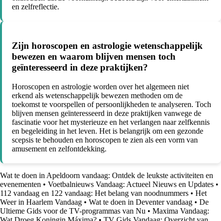
en zelfreflectie.
Zijn horoscopen en astrologie wetenschappelijk
bewezen en waarom blijven mensen toch
geïnteresseerd in deze praktijken?
Horoscopen en astrologie worden over het algemeen niet
erkend als wetenschappelijk bewezen methoden om de
toekomst te voorspellen of persoonlijkheden te analyseren. Toch
blijven mensen geïnteresseerd in deze praktijken vanwege de
fascinatie voor het mysterieuze en het verlangen naar zelfkennis
en begeleiding in het leven. Het is belangrijk om een gezonde
scepsis te behouden en horoscopen te zien als een vorm van
amusement en zelfontdekking.
Wat te doen in Apeldoorn vandaag: Ontdek de leukste activiteiten en
evenementen
•
Voetbalnieuws Vandaag: Actueel Nieuws en Updates
•
112 vandaag en 122 vandaag: Het belang van noodnummers
•
Het
Weer in Haarlem Vandaag
•
Wat te doen in Deventer vandaag
•
De
Ultieme Gids voor de TV-programmas van Nu
•
Maxima Vandaag:
Wat Droeg Koningin Máxima?
•
TV Gids Vandaag: Overzicht van