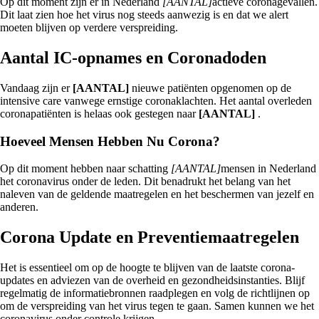
Op dit moment zijn er in Nederland
[AANTAL]
actieve coronagevallen.
Dit laat zien hoe het virus nog steeds aanwezig is en dat we alert
moeten blijven op verdere verspreiding.
Aantal IC-opnames en Coronadoden
Vandaag zijn er
[AANTAL]
nieuwe patiënten opgenomen op de
intensive care vanwege ernstige coronaklachten. Het aantal overleden
coronapatiënten is helaas ook gestegen naar
[AANTAL]
.
Hoeveel Mensen Hebben Nu Corona?
Op dit moment hebben naar schatting
[AANTAL]
mensen in Nederland
het coronavirus onder de leden. Dit benadrukt het belang van het
naleven van de geldende maatregelen en het beschermen van jezelf en
anderen.
Corona Update en Preventiemaatregelen
Het is essentieel om op de hoogte te blijven van de laatste corona-
updates en adviezen van de overheid en gezondheidsinstanties. Blijf
regelmatig de informatiebronnen raadplegen en volg de richtlijnen op
om de verspreiding van het virus tegen te gaan. Samen kunnen we het
coronavirus onder controle krijgen.