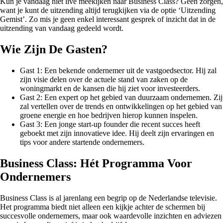
Kun je vandaag niet live meekijken naar Business Class? Geen zorgen,
want je kunt de uitzending altijd terugkijken via de optie ‘Uitzending
Gemist’. Zo mis je geen enkel interessant gesprek of inzicht dat in de
uitzending van vandaag gedeeld wordt.
Wie Zijn De Gasten?
Gast 1: Een bekende ondernemer uit de vastgoedsector. Hij zal
zijn visie delen over de actuele stand van zaken op de
woningmarkt en de kansen die hij ziet voor investeerders.
Gast 2: Een expert op het gebied van duurzaam ondernemen. Zij
zal vertellen over de trends en ontwikkelingen op het gebied van
groene energie en hoe bedrijven hierop kunnen inspelen.
Gast 3: Een jonge start-up founder die recent succes heeft
geboekt met zijn innovatieve idee. Hij deelt zijn ervaringen en
tips voor andere startende ondernemers.
Business Class: Hét Programma Voor
Ondernemers
Business Class is al jarenlang een begrip op de Nederlandse televisie.
Het programma biedt niet alleen een kijkje achter de schermen bij
succesvolle ondernemers, maar ook waardevolle inzichten en adviezen