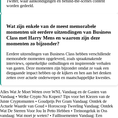
Twitter, waar aankondigingen en behind-the-scenes content
worden gedeeld.
Wat zijn enkele van de meest memorabele
momenten uit eerdere uitzendingen van Business
Class met Harry Mens en waarom zijn deze
momenten zo bijzonder?
Eerdere uitzendingen van Business Class hebben verschillende
memorabele momenten opgeleverd, zoals spraakmakende
interviews, opmerkelijke onthullingen en inspirerende verhalen
van gasten. Deze momenten zijn bijzonder omdat ze vaak een
diepgaande impact hebben op de kijkers en hen aan het denken
zetten over actuele onderwerpen en maatschappelijke kwesties.
Alles Wat Je Moet Weten over WNL Vandaag en de Gasten van
Vandaag
•
Welke Crypto Nu Kopen? Tips voor het Kiezen van de
Juiste Cryptomunten
•
Goudprijs Per Gram Vandaag: Ontdek de
Actuele Waarde van Goud
•
Horoscoop Tweeling Vandaag: Ontdek
Wat De Sterren Voor Jou In Petto Hebben
•
Treinongeluk in Oss
vandaag: Wat moet je weten?
•
Faillissementen Vandaag: Een