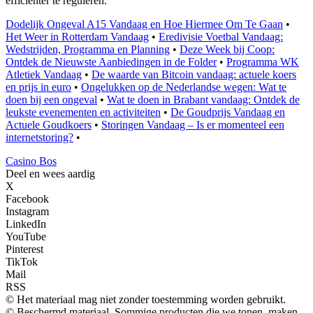
efficiënter te reguleren.
Dodelijk Ongeval A15 Vandaag en Hoe Hiermee Om Te Gaan
•
Het Weer in Rotterdam Vandaag
•
Eredivisie Voetbal Vandaag:
Wedstrijden, Programma en Planning
•
Deze Week bij Coop:
Ontdek de Nieuwste Aanbiedingen in de Folder
•
Programma WK
Atletiek Vandaag
•
De waarde van Bitcoin vandaag: actuele koers
en prijs in euro
•
Ongelukken op de Nederlandse wegen: Wat te
doen bij een ongeval
•
Wat te doen in Brabant vandaag: Ontdek de
leukste evenementen en activiteiten
•
De Goudprijs Vandaag en
Actuele Goudkoers
•
Storingen Vandaag – Is er momenteel een
internetstoring?
•
Casino Bos
Deel en wees aardig
X
Facebook
Instagram
LinkedIn
YouTube
Pinterest
TikTok
Mail
RSS
© Het materiaal mag niet zonder toestemming worden gebruikt.
© Beschermd materiaal. Sommige producten die we tonen, maken