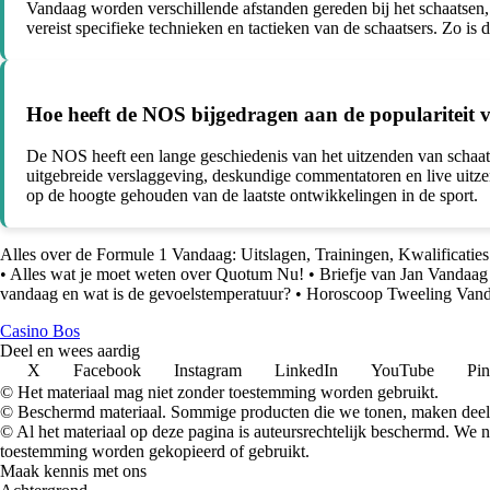
Vandaag worden verschillende afstanden gereden bij het schaatsen
vereist specifieke technieken en tactieken van de schaatsers. Zo is 
Hoe heeft de NOS bijgedragen aan de populariteit v
De NOS heeft een lange geschiedenis van het uitzenden van schaats
uitgebreide verslaggeving, deskundige commentatoren en live uitz
op de hoogte gehouden van de laatste ontwikkelingen in de sport.
Alles over de Formule 1 Vandaag: Uitslagen, Trainingen, Kwalificatie
•
Alles wat je moet weten over Quotum Nu!
•
Briefje van Jan Vandaag
vandaag en wat is de gevoelstemperatuur?
•
Horoscoop Tweeling Vanda
Casino Bos
Deel en wees aardig
X
Facebook
Instagram
LinkedIn
YouTube
Pin
© Het materiaal mag niet zonder toestemming worden gebruikt.
© Beschermd materiaal. Sommige producten die we tonen, maken deel 
© Al het materiaal op deze pagina is auteursrechtelijk beschermd. We
toestemming worden gekopieerd of gebruikt.
Maak kennis met ons