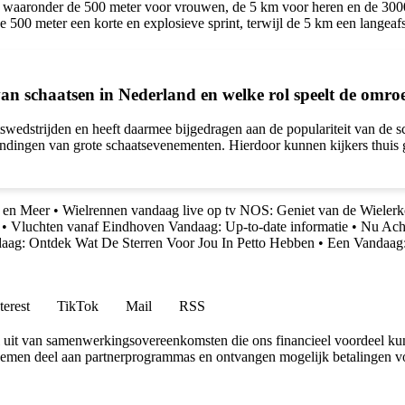
, waaronder de 500 meter voor vrouwen, de 5 km voor heren en de 300
de 500 meter een korte en explosieve sprint, terwijl de 5 km een langeaf
an schaatsen in Nederland en welke rol speelt de omro
wedstrijden en heeft daarmee bijgedragen aan de populariteit van de s
endingen van grote schaatsevenementen. Hierdoor kunnen kijkers thuis 
s en Meer
•
Wielrennen vandaag live op tv NOS: Geniet van de Wielerk
•
Vluchten vanaf Eindhoven Vandaag: Up-to-date informatie
•
Nu Acht
ag: Ontdek Wat De Sterren Voor Jou In Petto Hebben
•
Een Vandaag:
terest
TikTok
Mail
RSS
uit van samenwerkingsovereenkomsten die ons financieel voordeel ku
 nemen deel aan partnerprogrammas en ontvangen mogelijk betalingen v