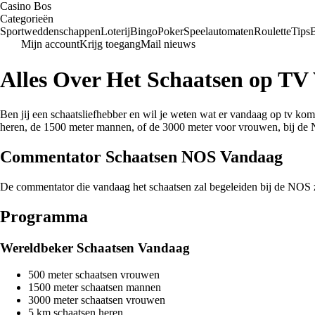
Casino Bos
Categorieën
Sportweddenschappen
Loterij
Bingo
Poker
Speelautomaten
Roulette
Tips
Mijn account
Krijg toegang
Mail nieuws
Alles Over Het Schaatsen op TV
Ben jij een schaatsliefhebber en wil je weten wat er vandaag op tv ko
heren, de 1500 meter mannen, of de 3000 meter voor vrouwen, bij de N
Commentator Schaatsen NOS Vandaag
De commentator die vandaag het schaatsen zal begeleiden bij de NOS zo
Programma
Wereldbeker Schaatsen Vandaag
500 meter schaatsen vrouwen
1500 meter schaatsen mannen
3000 meter schaatsen vrouwen
5 km schaatsen heren