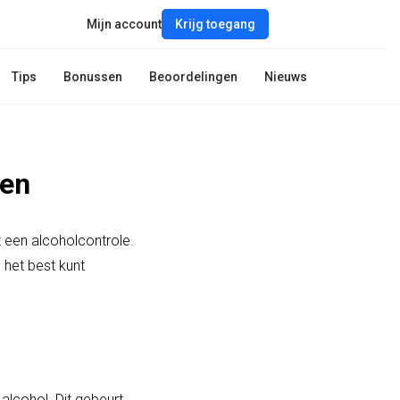
Mijn account
Krijg toegang
Tips
Bonussen
Beoordelingen
Nieuws
ten
t een alcoholcontrole.
 het best kunt
 alcohol. Dit gebeurt