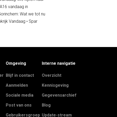
 A16 vandaag in
 Gorinchem: Wat we tot nu
nkrijk Vandaag
•
Spar
Omgeving
Interne navigatie
er
Blijf in contact
Overzicht
Aanmelden
Kennisgeving
Sociale media
Gegevensarchief
Post van ons
Blog
Gebruikersgroep
Update-stream