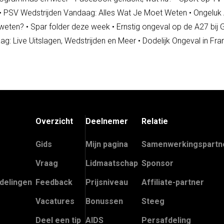
•
PSV Wedstrijden Vandaag: Alles Wat Je Moet Weten
•
Ongeluk
 weten?
•
Spar folder deze week
•
Ernstig ongeval op de A27 bij
ag: Live Uitslagen, Wedstrijden en Meer
•
Dodelijk Ongeval in Fra
Overzicht
Deelnemer
Relatie
Gids
Mijn pagina
Samenwerkingspartn
Vraag
Lidmaatschap
Sponsor
delingen
Feedback
Prijsniveau
Affiliate-partner
Vacatures
Bonussen
Steeg
Deel een tip
AIDS
Persafdeling