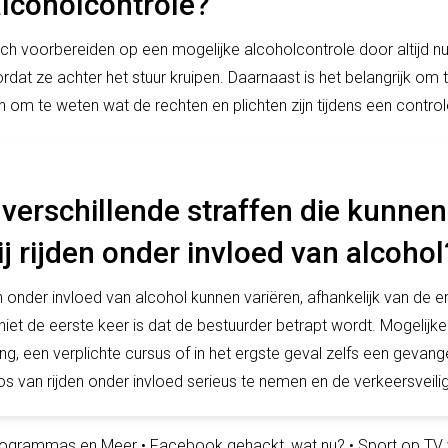
alcoholcontrole?
ch voorbereiden op een mogelijke alcoholcontrole door altijd nu
ordat ze achter het stuur kruipen. Daarnaast is het belangrijk om
n om te weten wat de rechten en plichten zijn tijdens een control
 verschillende straffen die kunne
j rijden onder invloed van alcohol
n onder invloed van alcohol kunnen variëren, afhankelijk van de e
niet de eerste keer is dat de bestuurder betrapt wordt. Mogelijke 
ng, een verplichte cursus of in het ergste geval zelfs een gevange
cos van rijden onder invloed serieus te nemen en de verkeersveil
Programmas en Meer
•
Facebook gehackt, wat nu?
•
Sport op TV 