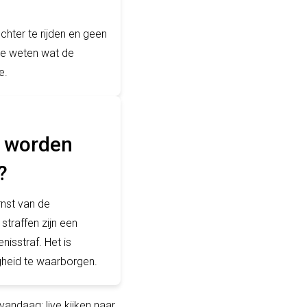
chter te rijden en geen
 te weten wat de
e.
n worden
?
rnst van de
straffen zijn een
nisstraf. Het is
igheid te waarborgen.
vandaag: live kijken naar