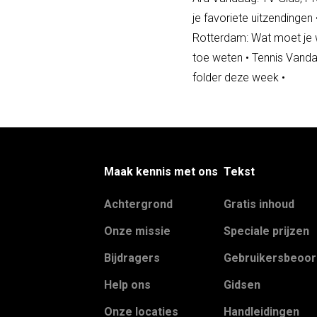
je favoriete uitzendingen
Rotterdam: Wat moet je
toe weten
•
Tennis Vanda
folder deze week
•
Maak kennis met ons
Tekst
Achtergrond
Gratis inhoud
Onze missie
Speciale prijzen
Bijdragers
Gebruikersbeoor
Help ons
Gidsen
Onze locaties
Handleidingen