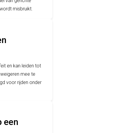
el van gerichte
wordt misbruikt.
en
eit en kan leiden tot
 weigeren mee te
gd voor rijden onder
p een