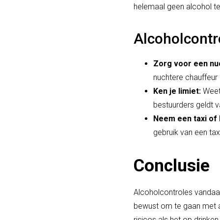
helemaal geen alcohol te 
Alcoholcontr
Zorg voor een nu
nuchtere chauffeur z
Ken je limiet:
Weet 
bestuurders geldt v
Neem een taxi of
gebruik van een ta
Conclusie
Alcoholcontroles vandaag
bewust om te gaan met al
risicos als het op drinke