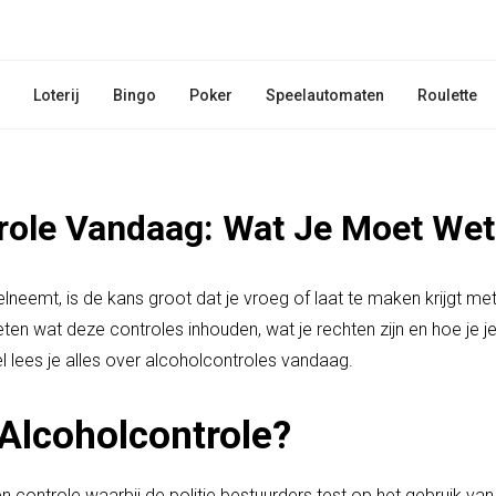
Loterij
Bingo
Poker
Speelautomaten
Roulette
role Vandaag: Wat Je Moet We
elneemt, is de kans groot dat je vroeg of laat te maken krijgt me
eten wat deze controles inhouden, wat je rechten zijn en hoe je je
kel lees je alles over alcoholcontroles vandaag.
 Alcoholcontrole?
n controle waarbij de politie bestuurders test op het gebruik van