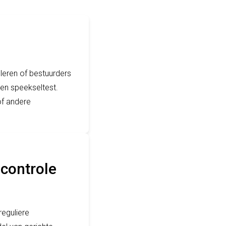
leren of bestuurders
een speekseltest.
of andere
lcontrole
reguliere