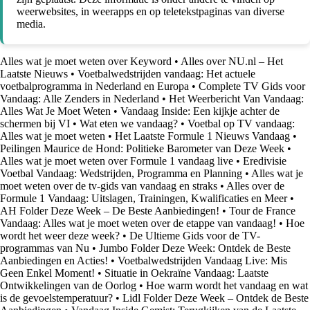
weerwebsites, in weerapps en op teletekstpaginas van diverse
media.
Alles wat je moet weten over Keyword
•
Alles over NU.nl – Het
Laatste Nieuws
•
Voetbalwedstrijden vandaag: Het actuele
voetbalprogramma in Nederland en Europa
•
Complete TV Gids voor
Vandaag: Alle Zenders in Nederland
•
Het Weerbericht Van Vandaag:
Alles Wat Je Moet Weten
•
Vandaag Inside: Een kijkje achter de
schermen bij VI
•
Wat eten we vandaag?
•
Voetbal op TV vandaag:
Alles wat je moet weten
•
Het Laatste Formule 1 Nieuws Vandaag
•
Peilingen Maurice de Hond: Politieke Barometer van Deze Week
•
Alles wat je moet weten over Formule 1 vandaag live
•
Eredivisie
Voetbal Vandaag: Wedstrijden, Programma en Planning
•
Alles wat je
moet weten over de tv-gids van vandaag en straks
•
Alles over de
Formule 1 Vandaag: Uitslagen, Trainingen, Kwalificaties en Meer
•
AH Folder Deze Week – De Beste Aanbiedingen!
•
Tour de France
Vandaag: Alles wat je moet weten over de etappe van vandaag!
•
Hoe
wordt het weer deze week?
•
De Ultieme Gids voor de TV-
programmas van Nu
•
Jumbo Folder Deze Week: Ontdek de Beste
Aanbiedingen en Acties!
•
Voetbalwedstrijden Vandaag Live: Mis
Geen Enkel Moment!
•
Situatie in Oekraïne Vandaag: Laatste
Ontwikkelingen van de Oorlog
•
Hoe warm wordt het vandaag en wat
is de gevoelstemperatuur?
•
Lidl Folder Deze Week – Ontdek de Beste