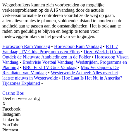
Weggebruikers kunnen zich voorbereiden op mogelijke
verkeersproblemen op de A16 vandaag door de actuele
verkeersinformatie te controleren voordat ze de weg op gaan,
alternatieve routes te plannen, voldoende afstand te houden en de
snelheid aan te passen aan de omstandigheden. Het is ook aan te
raden om geduldig te blijven en begrip te tonen voor
medeweggebruikers in het geval van vertragingen.
Horoscoop Ram Vandaag
•
Horoscoop Ram Vandaag
•
RTL 7
Vandaag: TV Gids, Programmas en Films
•
Deze Week bij Coop:
Ontdek de Nieuwste Aanbiedingen in de Folder
•
Horoscoop Vissen
Vandaag
•
Eredivisie Voetbal Vandaag: Wedstrijden, Programma en
Planning
•
BBC First TV Gids Vandaag
•
Max Verstappen: De
Resultaten van Vandaag
•
Westerwolde Actueel: Alles over het
laatste nieuws in Westerwolde
•
Hoe Laat Is Het Nu in Amerika?
Tijdzones Explained
•
Casino Bos
Deel en wees aardig
X
Facebook
Instagram
LinkedIn
YouTube
Pinterest