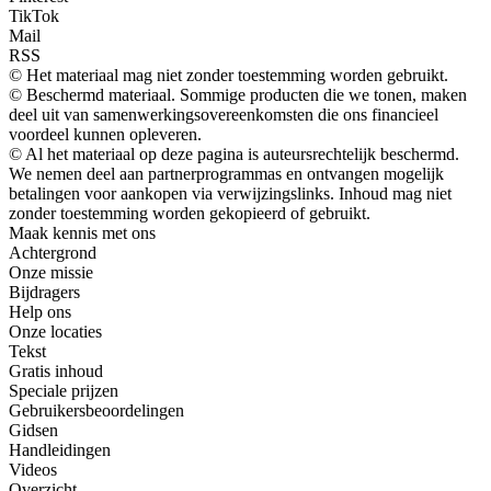
TikTok
Mail
RSS
© Het materiaal mag niet zonder toestemming worden gebruikt.
© Beschermd materiaal. Sommige producten die we tonen, maken
deel uit van samenwerkingsovereenkomsten die ons financieel
voordeel kunnen opleveren.
© Al het materiaal op deze pagina is auteursrechtelijk beschermd.
We nemen deel aan partnerprogrammas en ontvangen mogelijk
betalingen voor aankopen via verwijzingslinks. Inhoud mag niet
zonder toestemming worden gekopieerd of gebruikt.
Maak kennis met ons
Achtergrond
Onze missie
Bijdragers
Help ons
Onze locaties
Tekst
Gratis inhoud
Speciale prijzen
Gebruikersbeoordelingen
Gidsen
Handleidingen
Videos
Overzicht