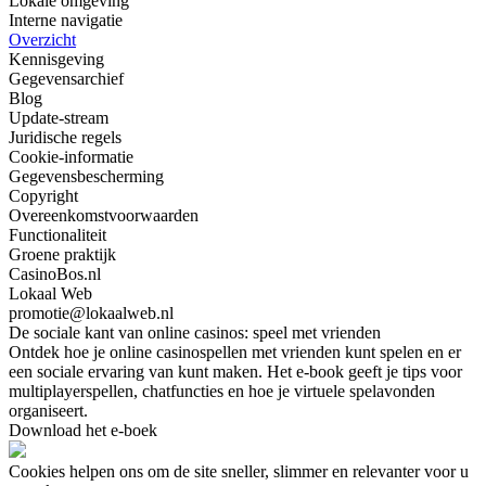
Lokale omgeving
Interne navigatie
Overzicht
Kennisgeving
Gegevensarchief
Blog
Update-stream
Juridische regels
Cookie-informatie
Gegevensbescherming
Copyright
Overeenkomstvoorwaarden
Functionaliteit
Groene praktijk
CasinoBos.nl
Lokaal Web
promotie@lokaalweb.nl
De sociale kant van online casinos: speel met vrienden
Ontdek hoe je online casinospellen met vrienden kunt spelen en er
een sociale ervaring van kunt maken. Het e-book geeft je tips voor
multiplayerspellen, chatfuncties en hoe je virtuele spelavonden
organiseert.
Download het e-boek
Cookies helpen ons om de site sneller, slimmer en relevanter voor u