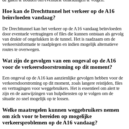
Hoe kan de Drechttunnel het verkeer op de A16
beïnvloeden vandaag?
De Drechttunnel kan het verkeer op de A16 vandaag beïnvloeden
door eventuele vertragingen of files die kunnen ontstaan als gevolg
van drukte of ongelukken in de tunnel. Het is raadzaam om de
verkeersinformatie te raadplegen en indien mogelijk alternatieve
routes te overwegen.
Wat zijn de gevolgen van een ongeval op de A16
voor de verkeersdoorstroming op dit moment?
Een ongeval op de A16 kan aanzienlijke gevolgen hebben voor de
verkeersdoorstroming op dit moment, zoals langere reistijden, files
en vertragingen voor weggebruikers. Het is essentieel om alert te
zijn en de aanwijzingen van hulpdiensten op te volgen om de
situatie zo snel mogelijk op te lossen.
Welke maatregelen kunnen weggebruikers nemen
om zich voor te bereiden op mogelijke
verkeersproblemen op de A16 vandaag?