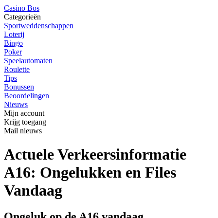
Casino Bos
Categorieën
Sportweddenschappen
Loterij
Bingo
Poker
Speelautomaten
Roulette
Tips
Bonussen
Beoordelingen
Nieuws
Mijn account
Krijg toegang
Mail nieuws
Actuele Verkeersinformatie
A16: Ongelukken en Files
Vandaag
Ongeluk op de A16 vandaag