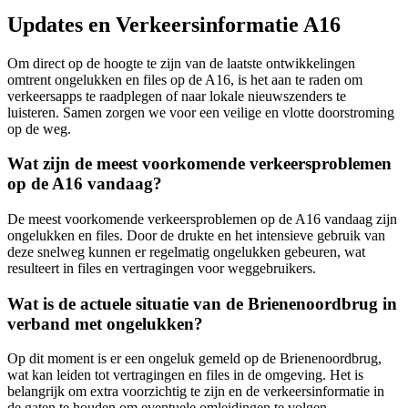
Updates en Verkeersinformatie A16
Om direct op de hoogte te zijn van de laatste ontwikkelingen
omtrent ongelukken en files op de A16, is het aan te raden om
verkeersapps te raadplegen of naar lokale nieuwszenders te
luisteren. Samen zorgen we voor een veilige en vlotte doorstroming
op de weg.
Wat zijn de meest voorkomende verkeersproblemen
op de A16 vandaag?
De meest voorkomende verkeersproblemen op de A16 vandaag zijn
ongelukken en files. Door de drukte en het intensieve gebruik van
deze snelweg kunnen er regelmatig ongelukken gebeuren, wat
resulteert in files en vertragingen voor weggebruikers.
Wat is de actuele situatie van de Brienenoordbrug in
verband met ongelukken?
Op dit moment is er een ongeluk gemeld op de Brienenoordbrug,
wat kan leiden tot vertragingen en files in de omgeving. Het is
belangrijk om extra voorzichtig te zijn en de verkeersinformatie in
de gaten te houden om eventuele omleidingen te volgen.